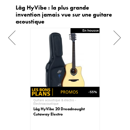
Lâg HyVibe : la plus grande
invention jamais vue sur une guitare
acoustique
En housse
-55%
Guitare acoustique & électro -
Électroacoustique
Lâg HyVibe 20 Dreadnought
Cutaway Electro