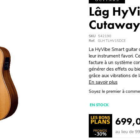
Lâg HyV
Cutaway 
SKU
542190
Ref.
GLH TLHV15DCE
La HyVibe Smart guitar de
leur instrument favori. C
facture à un système con
générer des effets ou bi
grâce aux vibrations de l
En savoir plus
Soyez le premier à comme
EN STOCK
699,
au lieu de 9
-30%