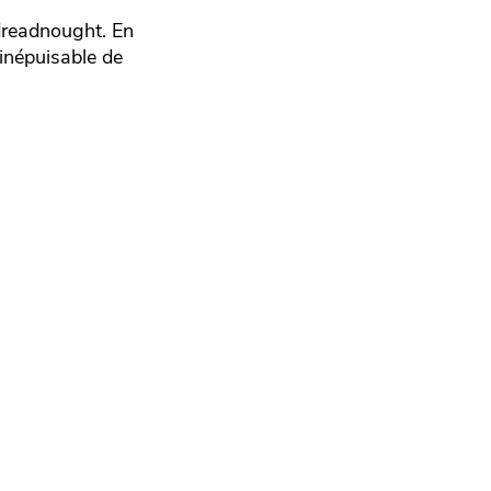
dreadnought. En
 inépuisable de