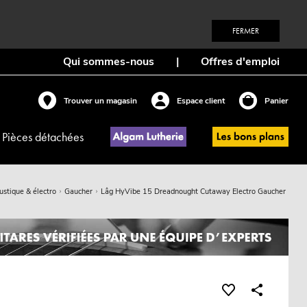
FERMER
Qui sommes-nous
|
Offres d'emploi
Trouver un magasin
Espace client
Panier
Pièces détachées
ustique & électro
Gaucher
Lâg HyVibe 15 Dreadnought Cutaway Electro Gaucher