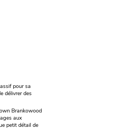
massif pour sa
e délivrer des
 Brown Brankowood
rrages aux
e petit détail de