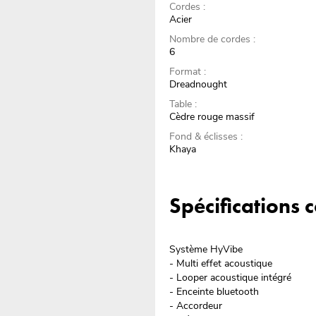
Cordes :
Acier
Nombre de cordes :
6
Format :
Dreadnought
Table :
Cèdre rouge massif
Fond & éclisses :
Khaya
Spécifications
Système HyVibe
- Multi effet acoustique
- Looper acoustique intégré
- Enceinte bluetooth
- Accordeur