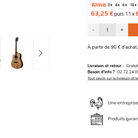
3 x
4 x
6 x
10 x
63,25 €
puis 11 x
-
+
À partir de 90 € d'achat,
G
Livraison et retour :
ratu
Besoin d'info ?
02 72 24 0
Tout savoir sur la livraison et l