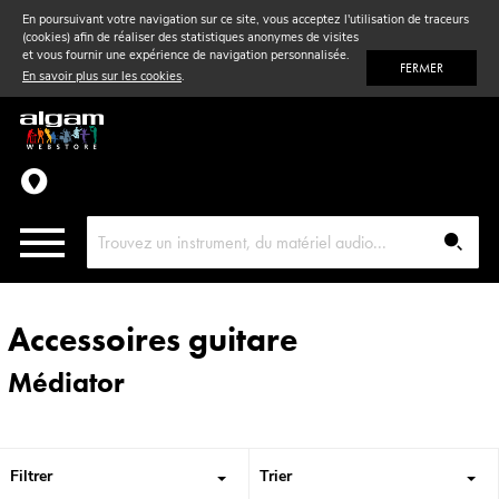
En poursuivant votre navigation sur ce site, vous acceptez l'utilisation de traceurs
(cookies) afin de réaliser des statistiques anonymes de visites
Vent
& Violon
et vous fournir une expérience de navigation personnalisée.
FERMER
En savoir plus sur les cookies
.
Accessoires
Pièces détachées
Accessoires guitare
Médiator
Filtrer
Trier