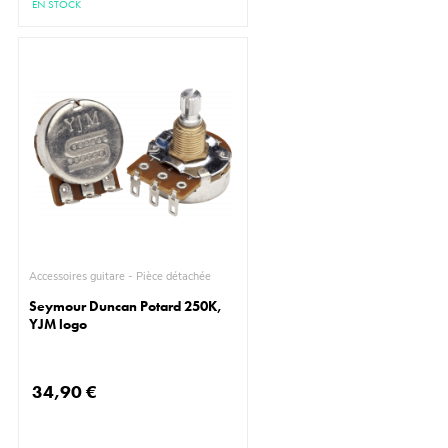
EN STOCK
Accessoires guitare - Pièce détachée
Seymour Duncan Potard 250K,
YJM logo
34,90 €