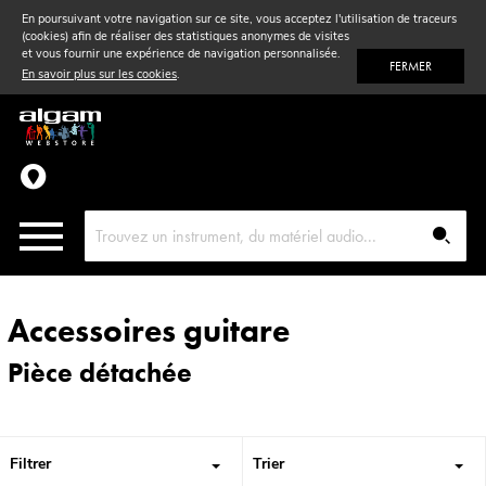
En poursuivant votre navigation sur ce site, vous acceptez l'utilisation de traceurs
(cookies) afin de réaliser des statistiques anonymes de visites
Vent
& Violon
et vous fournir une expérience de navigation personnalisée.
FERMER
En savoir plus sur les cookies
.
Accessoires
Pièces détachées
Accessoires guitare
Pièce détachée
Filtrer
Trier