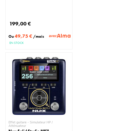
199,00 €
49,75 €
avec
Ou
/mois
EN STOCK
Effet guitare - Simulateur HP /
Atténuateur
Nux Solid Studio MKII