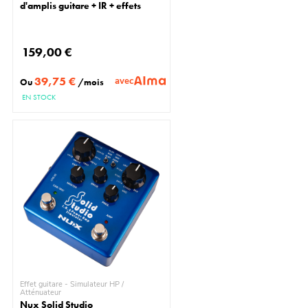
d'amplis guitare + IR + effets
159,00 €
39,75 €
avec
Ou
/mois
EN STOCK
Effet guitare - Simulateur HP /
Atténuateur
Nux Solid Studio