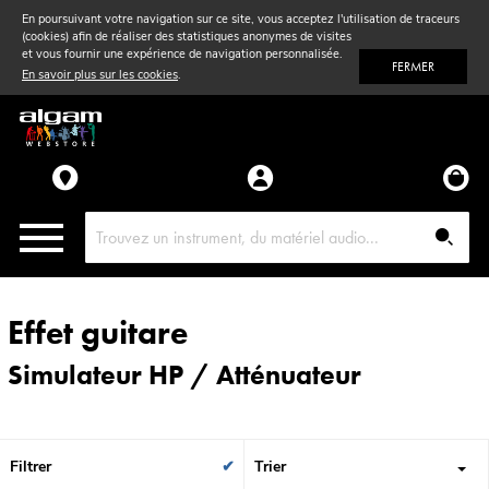
En poursuivant votre navigation sur ce site, vous acceptez l'utilisation de traceurs
(cookies) afin de réaliser des statistiques anonymes de visites
Vent
& Violon
et vous fournir une expérience de navigation personnalisée.
FERMER
En savoir plus sur les cookies
.
Accessoires
Pièces détachées
Effet guitare
Simulateur HP / Atténuateur
Filtrer
Trier