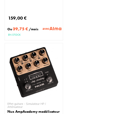
159,00 €
39,75 €
avec
Ou
/mois
EN STOCK
Effet guitare - Simulateur HP /
Atténuateur
Nux AmpAcademy modélisateur