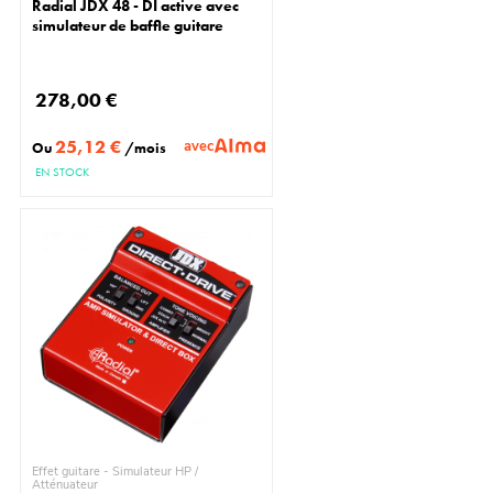
Radial JDX 48 - DI active avec
simulateur de baffle guitare
278,00 €
25,12 €
avec
Ou
/mois
EN STOCK
Effet guitare - Simulateur HP /
Atténuateur