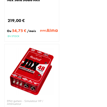
219,00 €
54,75 €
avec
Ou
/mois
EN STOCK
Effet guitare - Simulateur HP /
Atténuateur