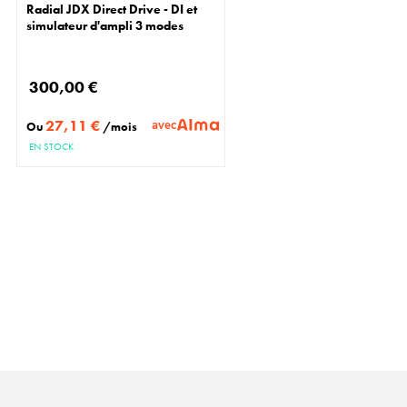
Radial JDX Direct Drive - DI et
simulateur d'ampli 3 modes
300,00 €
27,11 €
avec
Ou
/mois
EN STOCK