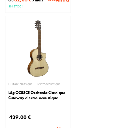
Ou
/mois
EN STOCK
Guitare classique - Électroacoustique
Lâg OC88CE Occitania Classique
Cutaway electro-acoustique
439,00 €