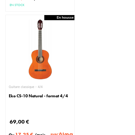
EN STOCK
En housse
Guitare classique - 4/4
Eko CS-10 Natural - format 4/4
69,00 €
17,25 €
avec
Ou
/mois