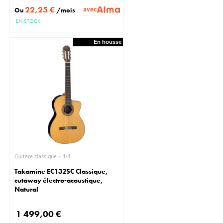
22,25 €
avec
Ou
/mois
EN STOCK
En housse
Guitare classique - 4/4
Takamine EC132SC Classique,
cutaway électro-acoustique,
Natural
1 499,00 €