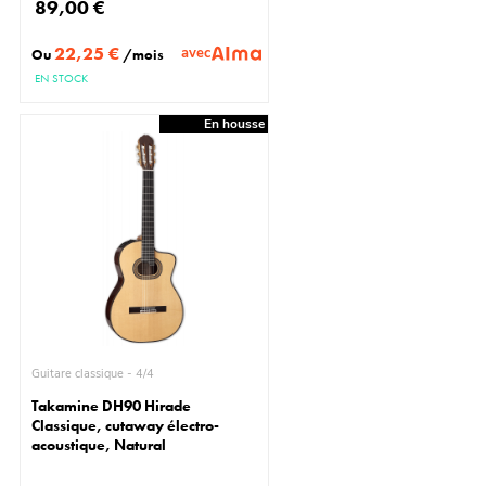
89,00 €
22,25 €
avec
Ou
/mois
EN STOCK
En housse
Guitare classique - 4/4
Takamine DH90 Hirade
Classique, cutaway électro-
acoustique, Natural