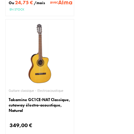
24,75 €
avec
Ou
/mois
EN STOCK
Guitare classique - Électroacoustique
Takamine GC1CE-NAT Classique,
cutaway électro-acoustique,
Natural
349,00 €