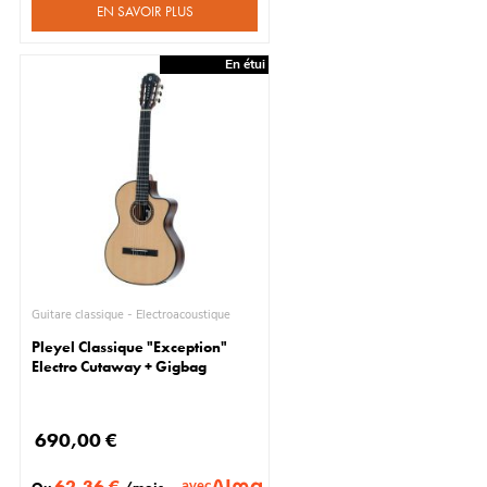
EN SAVOIR PLUS
En étui
Guitare classique - Électroacoustique
Pleyel Classique "Exception"
Electro Cutaway + Gigbag
690,00 €
62,36 €
avec