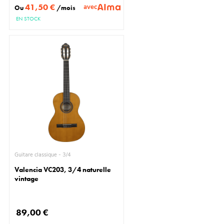
41,50 €
avec
Ou
/mois
EN STOCK
Guitare classique - 3/4
Valencia VC203, 3/4 naturelle
vintage
89,00 €