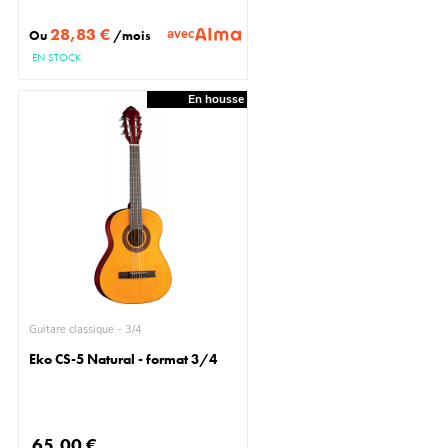
28,83 €
avec
Ou
/mois
EN STOCK
En housse
Guitare classique - 3/4
Eko CS-5 Natural - format 3/4
65,00 €