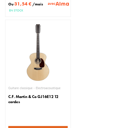
31,54 €
avec
Ou
/mois
EN STOCK
Guitare classique - Électroacoustique
C.F. Martin & Co GJ16E12 12
cordes