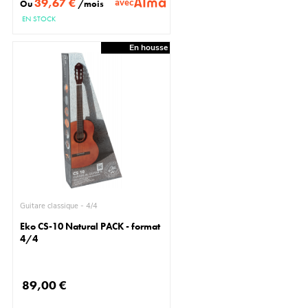
39,67 €
avec
Ou
/mois
EN STOCK
En housse
Guitare classique - 4/4
Eko CS-10 Natural PACK - format
4/4
89,00 €