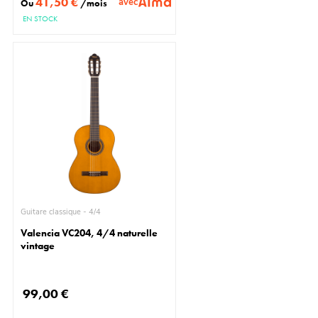
41,50 €
avec
Ou
/mois
EN STOCK
Guitare classique - 4/4
Valencia VC204, 4/4 naturelle
vintage
99,00 €