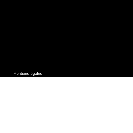
Mentions légales
Plan du site
Conditions générales de vente
Cookies
Qui sommes nous ?
Pourquoi nous faire confiance ?
Le blog La Boite Noire