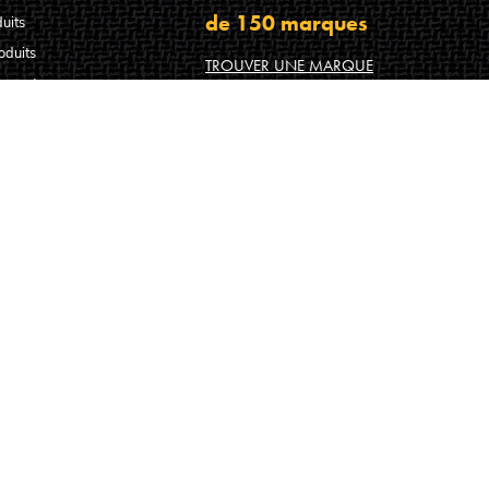
de 150 marques
uits
oduits
TROUVER UNE MARQUE
s vente
hniques agréés Algam
FABRICANT DE LA SMART GUITAR LÂG HY
hiers guitare français
-nous ?
s faire confiance ?