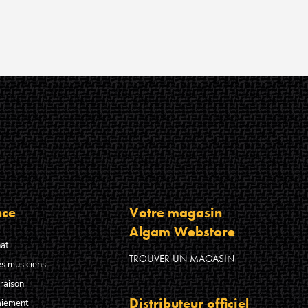
nce
Votre magasin
Algam Webstore
at
TROUVER UN MAGASIN
s musiciens
raison
Distributeur officiel
aiement