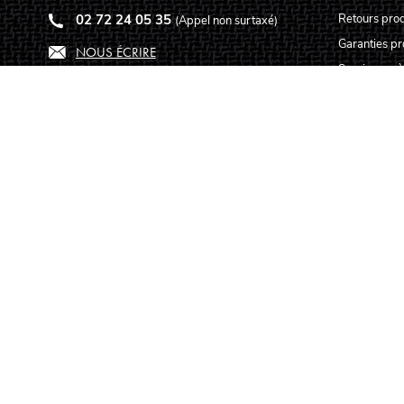
02 72 24 05 35
Retours prod
(Appel non surtaxé)
Garanties pr
NOUS ÉCRIRE
Service aprè
Centres tec
Carte des lut
Qui sommes
Pourquoi nou