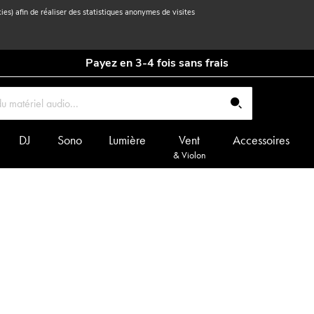
kies) afin de réaliser des statistiques anonymes de visites
Payez en 3-4 fois sans frais
DJ
Sono
Lumière
Vent
Accessoires
& Violon