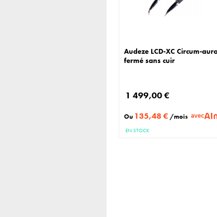
Audeze LCD-XC Circum-aura
fermé sans cuir
1 499,00 €
135,48 €
avec
Ou
/mois
EN STOCK