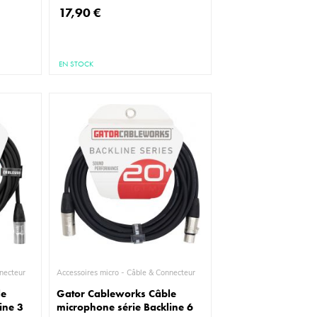
17,90 €
EN STOCK
le & Connecteur
Accessoires micro - Câble & Connecteur
le
Gator Cableworks Câble
ine 3
microphone série Backline 6