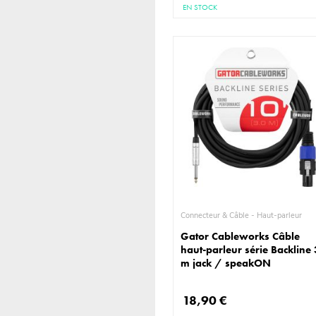
EN STOCK
Connecteur & Câble - Haut-parleur
Gator Cableworks Câble
haut-parleur série Backline 
m jack / speakON
18,90 €