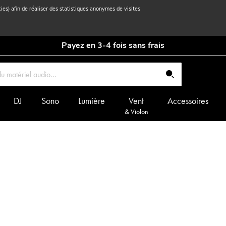
kies) afin de réaliser des statistiques anonymes de visites
Payez en 3-4 fois sans frais
DJ
Sono
Lumière
Vent
Accessoires
& Violon