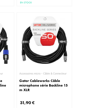
EN STOCK
parleur
Accessoires micro - Câble & Connecteur
le
Gator Cableworks Câble
line
microphone série Backline 15
m XLR
31,90 €