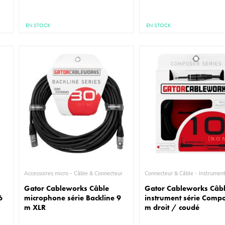
EN STOCK
EN STOCK
Accessoires micro - Câble & Connecteur
Connecteur & Câble - Instrumen
Gator Cableworks Câble
Gator Cableworks Câb
6
microphone série Backline 9
instrument série Comp
m XLR
m droit / coudé