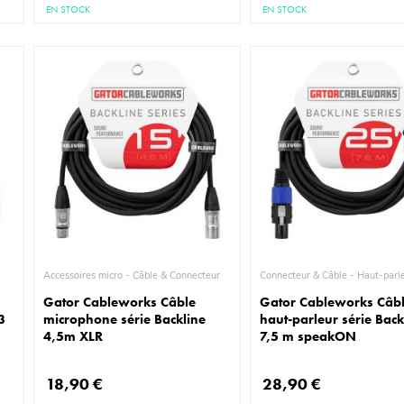
EN STOCK
EN STOCK
Accessoires micro - Câble & Connecteur
Connecteur & Câble - Haut-
Gator Cableworks Câble
Gator Cableworks Câb
3
microphone série Backline
haut-parleur série Back
4,5m XLR
7,5 m speakON
18,90 €
28,90 €