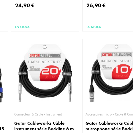
24,90 €
26,90 €
EN STOCK
EN STOCK
Connecteur & Câble - Instrument
Accessoires micro - Câb
Gator Cableworks Câble
Gator Cableworks Câb
 15
instrument série Backline 6 m
microphone série Backl