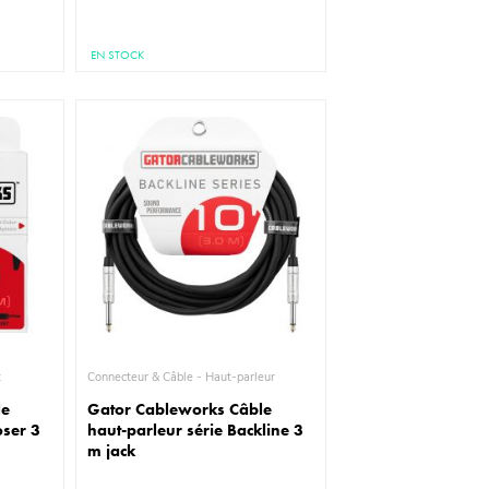
EN STOCK
t
Connecteur & Câble - Haut-parleur
le
Gator Cableworks Câble
oser 3
haut-parleur série Backline 3
m jack