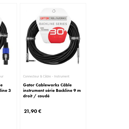
parleur
Connecteur & Câble - Instrument
le
Gator Cableworks Câble
line 3
instrument série Backline 9 m
droit / coudé
21,90 €