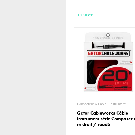
EN STOCK
Connecteur & Câble - Instrument
Gator Cableworks Câble
instrument série Composer 
m droit / coudé