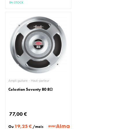
EN STOCK
Ampli guitare - Haut-parleur
Celestion Seventy 80 8Ω
77,00 €
19,25 €
avec
Ou
/mois