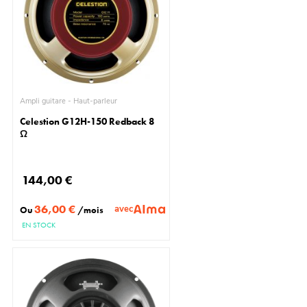
Ampli guitare - Haut-parleur
Celestion G12H-150 Redback 8
Ω
144,00 €
36,00 €
avec
Ou
/mois
EN STOCK