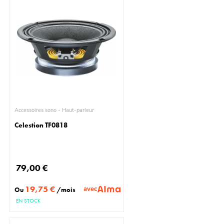
Accessoires sono - Haut-parleur
Celestion TF0818
79,00 €
19,75 €
avec
Ou
/mois
EN STOCK