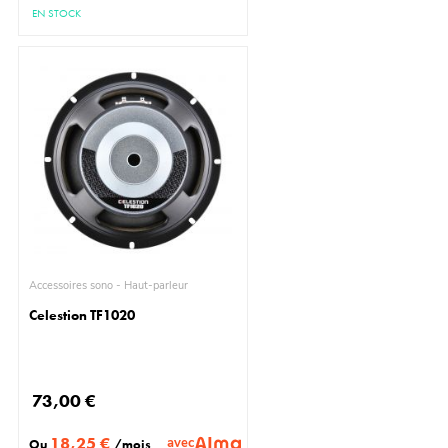
EN STOCK
Accessoires sono - Haut-parleur
Celestion TF1020
73,00 €
18,25 €
avec
Ou
/mois