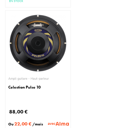
EN STOCK
Ampli guitare - Haut-parleur
Celestion Pulse 10
88,00 €
22,00 €
avec
Ou
/mois