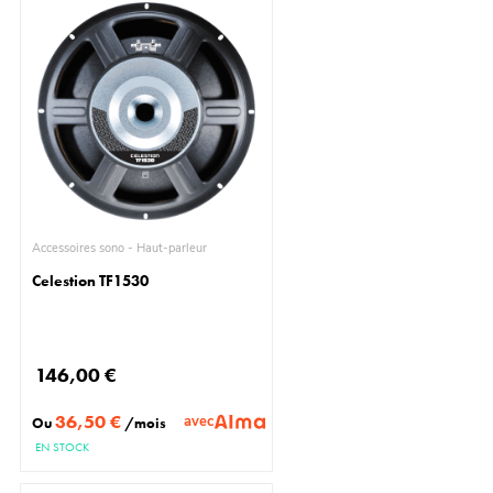
Accessoires sono - Haut-parleur
Celestion TF1530
146,00 €
36,50 €
avec
Ou
/mois
EN STOCK