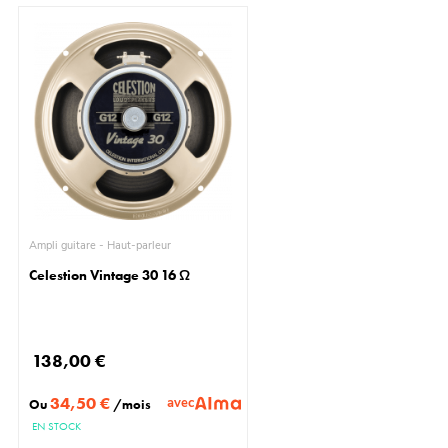
Ampli guitare - Haut-parleur
Celestion Vintage 30 16 Ω
138,00 €
34,50 €
avec
Ou
/mois
EN STOCK