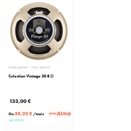
Ampli guitare - Haut-parleur
Celestion Vintage 30 8 Ω
133,00 €
33,25 €
avec
Ou
/mois
EN STOCK