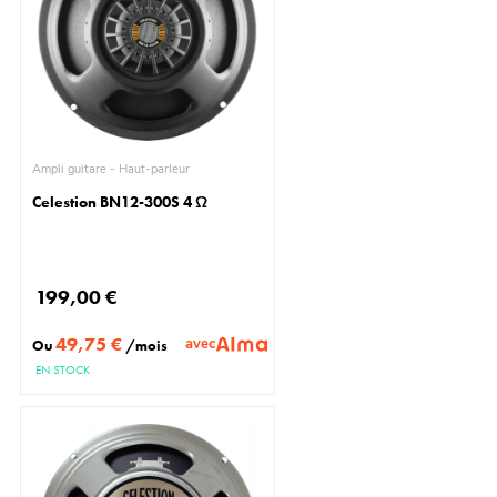
Ampli guitare - Haut-parleur
Celestion BN12-300S 4 Ω
199,00 €
49,75 €
avec
Ou
/mois
EN STOCK