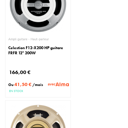
Ampli guitare - Haut-parleur
Celestion F12-X200 HP guitare
FRFR 12" 200W
166,00 €
41,50 €
avec
Ou
/mois
EN STOCK