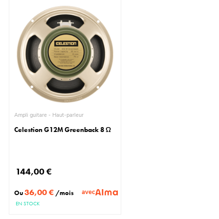
Ampli guitare - Haut-parleur
Celestion G12M Greenback 8 Ω
144,00 €
36,00 €
avec
Ou
/mois
EN STOCK