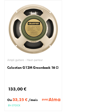
Ampli guitare - Haut-parleur
Celestion G12M Greenback 16 Ω
133,00 €
33,25 €
avec
Ou
/mois
EN STOCK