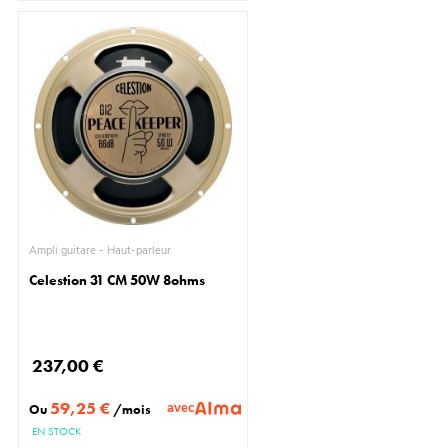
Ampli guitare - Haut-parleur
Celestion 31 CM 50W 8ohms
237,00 €
59,25 €
avec
Ou
/mois
EN STOCK