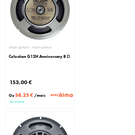
Ampli guitare - Haut-parleur
Celestion G12H Anniversary 8 Ω
153,00 €
38,25 €
avec
Ou
/mois
EN STOCK