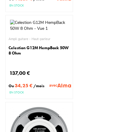
EN STOCK
Ampli guitare - Haut-parleur
Celestion G12M HempBack 50W
8 Ohm
137,00 €
34,25 €
avec
Ou
/mois
EN STOCK