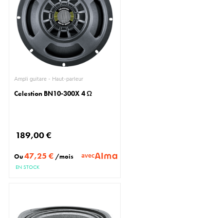
Ampli guitare - Haut-parleur
Celestion BN10-300X 4 Ω
189,00 €
47,25 €
avec
Ou
/mois
EN STOCK