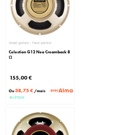
Ampli guitare - Haut-parleur
Celestion G12 Neo Creamback 8
Ω
155,00 €
38,75 €
avec
Ou
/mois
EN STOCK