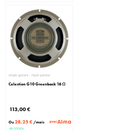
Ampli guitare - Haut-parleur
Celestion G10 Greenback 16 Ω
113,00 €
28,25 €
avec
Ou
/mois
EN STOCK