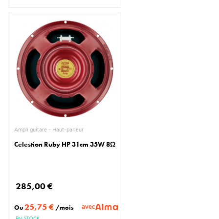
Ampli guitare - Haut-parleur
Celestion Ruby HP 31cm 35W 8Ω
285,00 €
25,75 €
avec
Ou
/mois
EN STOCK