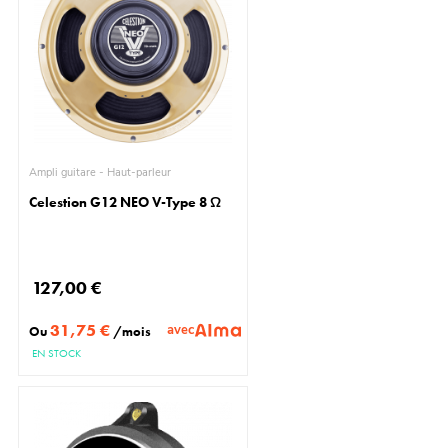
Ampli guitare - Haut-parleur
Celestion G12 NEO V-Type 8 Ω
127,00 €
31,75 €
avec
Ou
/mois
EN STOCK