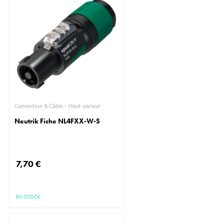
Connecteur & Câble - Haut-parleur
Neutrik Fiche NL4FXX-W-S
7,70 €
EN STOCK