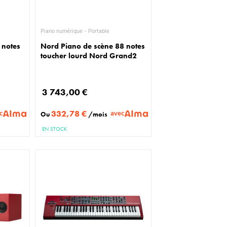
Piano numérique - Portable
 notes
Nord Piano de scène 88 notes
toucher lourd Nord Grand2
3 743,00 €
332,78 €
c
avec
Ou
/mois
EN STOCK