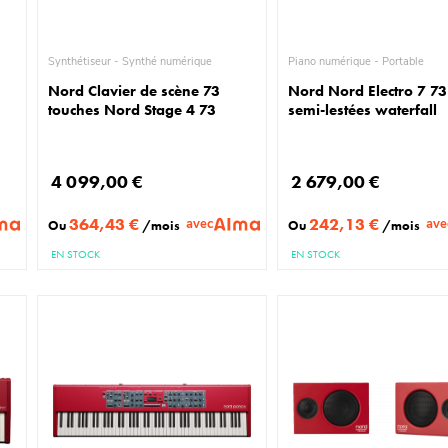
Synthétiseur - Synthé numérique
Piano numérique - Portable
Nord Clavier de scène 73
Nord Nord Electro 7 73
touches Nord Stage 4 73
semi-lestées waterfall
4 099,00 €
2 679,00 €
364,43 €
242,13 €
avec
ave
Ou
/mois
Ou
/mois
EN STOCK
EN STOCK