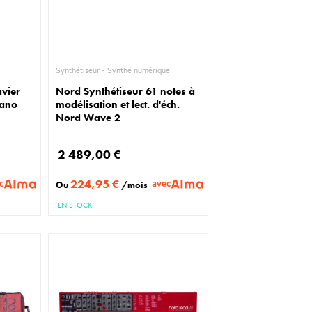
Synthétiseur - Synthé numérique
avier
Nord Synthétiseur 61 notes à
iano
modélisation et lect. d'éch.
Nord Wave 2
2 489,00 €
224,95 €
c
avec
Ou
/mois
EN STOCK