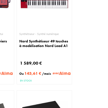
 & Étui
Synthétiseur - Synthé numérique
viers
Nord Synthétiseur 49 touches
à modélisation Nord Lead A1
1 589,00 €
143,61 €
c
avec
Ou
/mois
EN STOCK