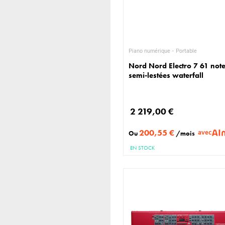
Piano numérique - Portable
Nord Nord Electro 7 61 not
semi-lestées waterfall
2 219,00 €
200,55 €
avec
Ou
/mois
EN STOCK