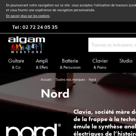
En poursuivant votre navigation sur ce site, vous acceptez l'utilisation de traceurs (coo
et vous fournir une expérience de navigation personnalisée.
En savoir plus sur les cookies
.
Tel : 02 72 24 05 35
Guitare
Ampli
Batterie
Clavier
Studio
& Co
& Effets
& Percussion
& Piano
Accueil
Toutes nos marques
Nord
Nord
Clavia, société mère d
de la frappe à la techn
émule la synthèse anal
électriques de l’histoi