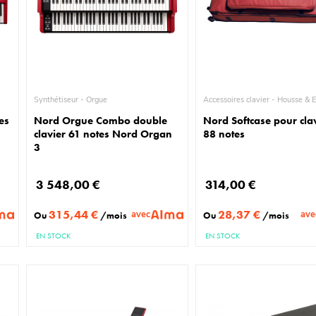
Synthétiseur - Orgue
Accessoires clavier - Housse
es
Nord Orgue Combo double
Nord Softcase pour cla
clavier 61 notes Nord Organ
88 notes
3
3 548,00 €
314,00 €
315,44 €
28,37 €
avec
ave
Ou
/mois
Ou
/mois
EN STOCK
EN STOCK