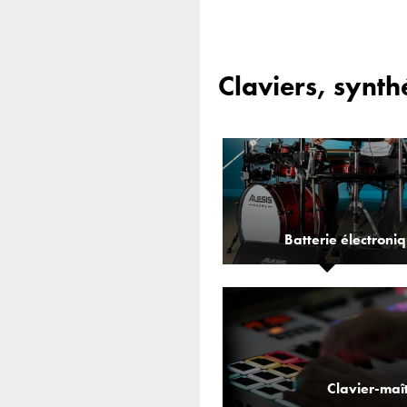
Claviers, synth
Batterie électroni
Clavier-maî