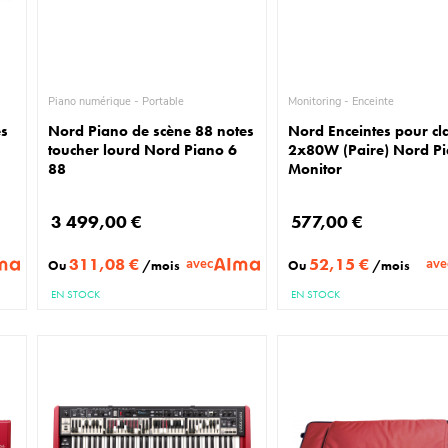
Piano numérique - Portable
Monitoring - Enceinte
es
Nord Piano de scène 88 notes
Nord Enceintes pour cl
toucher lourd Nord Piano 6
2x80W (Paire) Nord P
88
Monitor
3 499,00 €
577,00 €
311,08 €
52,15 €
avec
ave
Ou
/mois
Ou
/mois
EN STOCK
EN STOCK