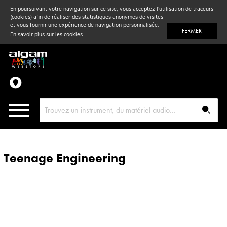
En poursuivant votre navigation sur ce site, vous acceptez l'utilisation de traceurs
(cookies) afin de réaliser des statistiques anonymes de visites
Vent
& Violon
et vous fournir une expérience de navigation personnalisée.
FERMER
En savoir plus sur les cookies
.
Accessoires
Pièces détachées
Teenage Engineering