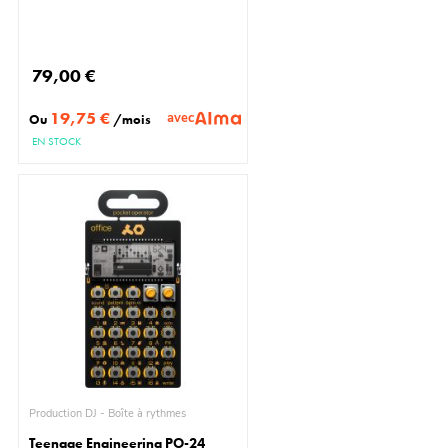
79,00 €
19,75 €
avec
Ou
/mois
EN STOCK
Production DJ - Boîte à rythmes
Teenage Engineering PO-24