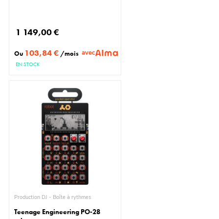
1 149,00 €
103,84 €
avec
Ou
/mois
EN STOCK
Production DJ - Boîte à rythmes
Teenage Engineering PO-28