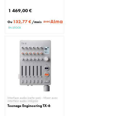
1 469,00 €
132,77 €
avec
Ou
/mois
EN STOCK
Interface audio (carte son) - Mixer avec
interface audio intégrée
Teenage Engineering TX-6