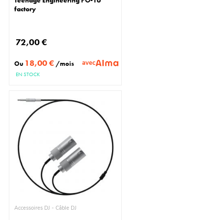
Teenage Engineering PO-16
factory
72,00 €
18,00 €
avec
Ou
/mois
EN STOCK
Accessoires DJ - Câble DJ