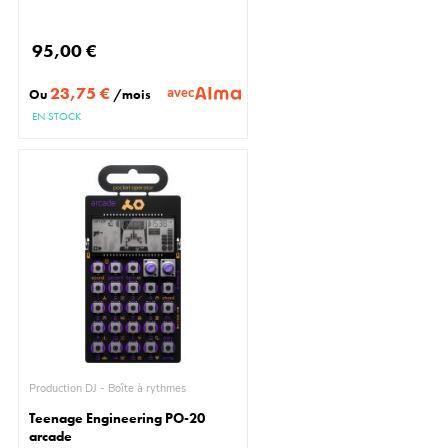
95,00 €
23,75 €
avec
Ou
/mois
EN STOCK
Production DJ - Boîte à rythmes
Teenage Engineering PO-20
arcade