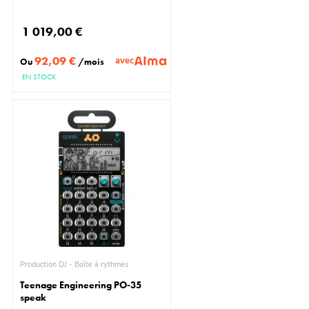
1 019,00 €
92,09 €
avec
Ou
/mois
EN STOCK
Production DJ - Boîte à rythmes
Teenage Engineering PO-35
speak