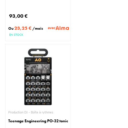
93,00 €
23,25 €
avec
Ou
/mois
EN STOCK
Production DJ - Boîte à rythmes
Teenage Engineering PO-32 tonic