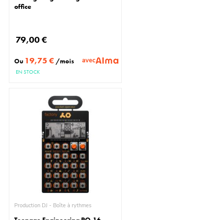
office
79,00 €
19,75 €
avec
Ou
/mois
EN STOCK
Production DJ - Boîte à rythmes