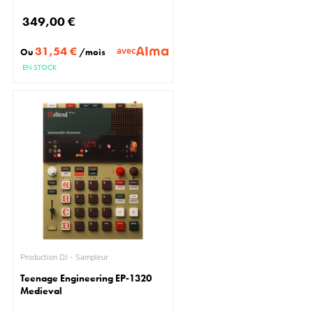
349,00 €
31,54 €
avec
Ou
/mois
EN STOCK
Production DJ - Sampleur
Teenage Engineering EP-1320
Medieval