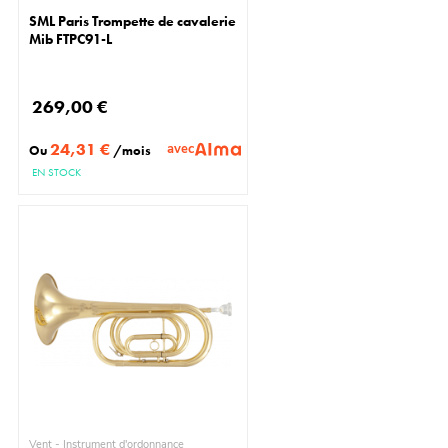
SML Paris Trompette de cavalerie
Mib FTPC91-L
269,00 €
24,31 €
avec
Ou
/mois
EN STOCK
Vent - Instrument d'ordonnance