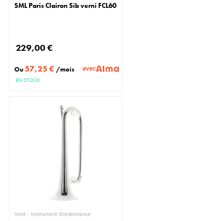
SML Paris Clairon Sib verni FCL60
229,00 €
57,25 €
avec
Ou
/mois
EN STOCK
Vent - Instrument d'ordonnance