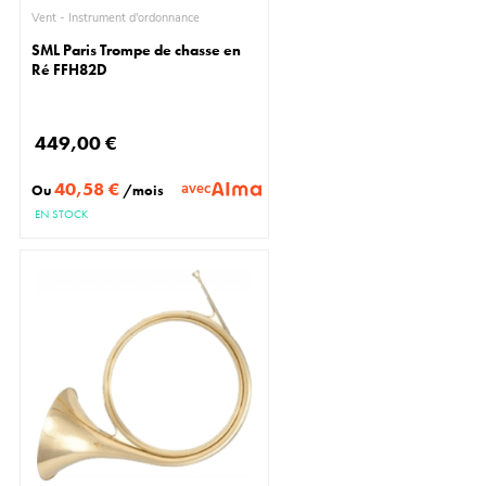
Vent - Instrument d'ordonnance
SML Paris Trompe de chasse en
Ré FFH82D
449,00 €
40,58 €
avec
Ou
/mois
EN STOCK