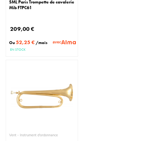
SML Paris Trompette de cavalerie
Mib FTPC61
209,00 €
52,25 €
avec
Ou
/mois
EN STOCK
Vent - Instrument d'ordonnance