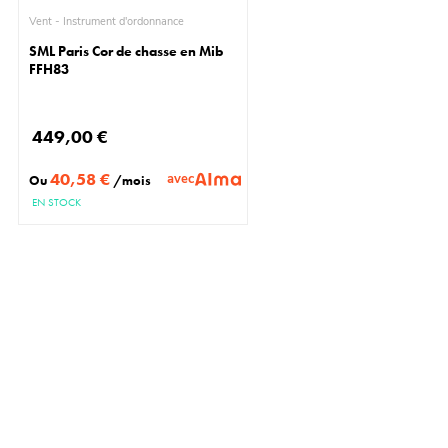
Vent - Instrument d'ordonnance
SML Paris Cor de chasse en Mib
FFH83
449,00 €
40,58 €
avec
Ou
/mois
EN STOCK