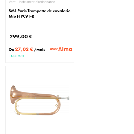
Vent - Instrument d'ordonnance
SML Paris Trompette de cavalerie
Mib FTPC91-R
299,00 €
27,02 €
avec
Ou
/mois
EN STOCK