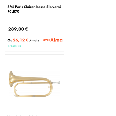
SML Paris Clairon basse Sib verni
FCLB70
289,00 €
26,12 €
avec
Ou
/mois
EN STOCK