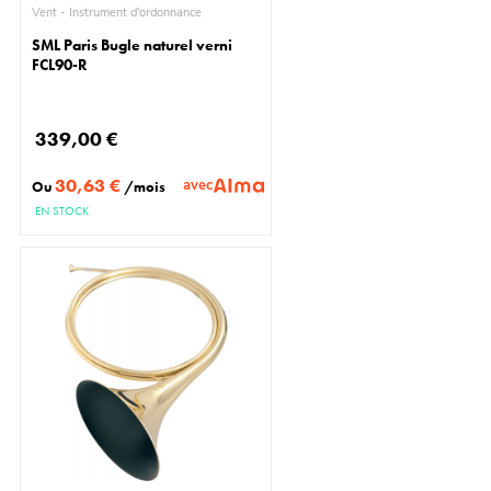
Vent - Instrument d'ordonnance
SML Paris Bugle naturel verni
FCL90-R
339,00 €
30,63 €
avec
Ou
/mois
EN STOCK