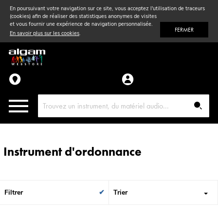
En poursuivant votre navigation sur ce site, vous acceptez l'utilisation de traceurs
(cookies) afin de réaliser des statistiques anonymes de visites
Vent
& Violon
et vous fournir une expérience de navigation personnalisée.
FERMER
En savoir plus sur les cookies
.
Accessoires
Pièces détachées
Instrument d'ordonnance
Filtrer
Trier