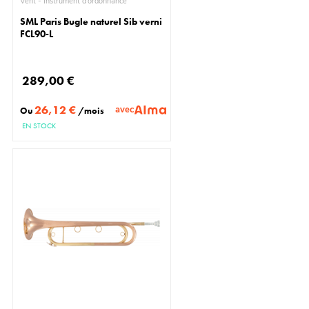
Vent - Instrument d'ordonnance
SML Paris Bugle naturel Sib verni
FCL90-L
289,00 €
26,12 €
avec
Ou
/mois
EN STOCK