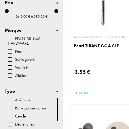
Prix
Micro Batterie
Pad d'entrainement
De
3,00 €
à
290,00 €
Marque
Accessoires batterie - Pièce détachée
PEARL DRUMS
HARDWARE
Pearl TIRANT GC A CLE
Pearl
Schlagwerk
Vic Firth
3,55 €
Zildjian
Type
EN STOCK
Atténuateur
Batte grosse caisse
Cercle
Déclencheur