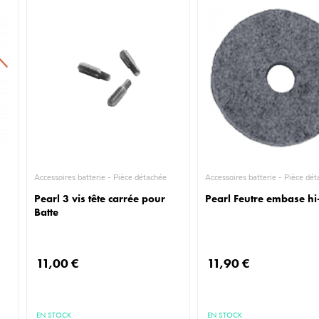
Accessoires batterie - Pièce détachée
Accessoires batterie - P
Pearl 3 vis tête carrée pour
Pearl Feutre embase hi
Batte
11,00 €
11,90 €
EN STOCK
EN STOCK