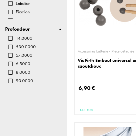
Entretien
Fixation
Outil
Profondeur
Practice pad
Simple
14.0000
Sourdine
530.0000
Accessoires batterie - Pièce détachée
Support
57.0000
Vic Firth Embout universel e
Tilter
6.5000
caoutchouc
Timbre
8.0000
90.0000
6,90 €
EN STOCK