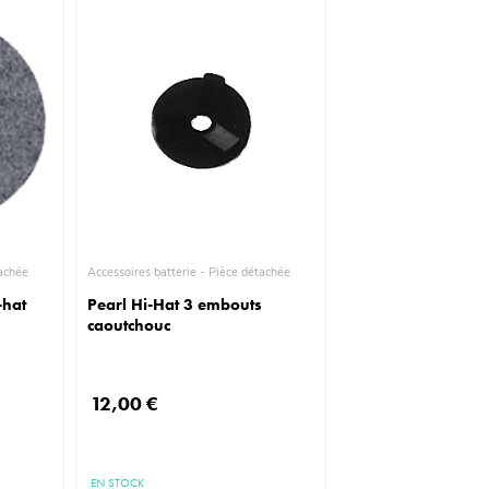
ièce détachée
Accessoires batterie - Pièce détachée
-hat
Pearl Hi-Hat 3 embouts
caoutchouc
12,00 €
EN STOCK