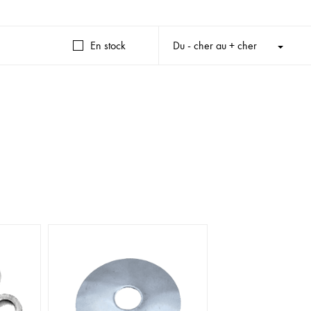
En stock
Du - cher au + cher