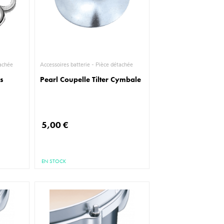
ièce détachée
Accessoires batterie - Pièce détachée
es
Pearl Coupelle Tilter Cymbale
5,00 €
EN STOCK