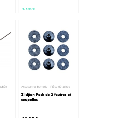
EN STOCK
ièce détachée
Accessoires batterie - Pièce détachée
Zildjian Pack de 3 feutres et
coupelles