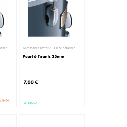
ièce détachée
Accessoires batterie - Pièce détachée
Pearl 6 Tirants 35mm
7,00 €
26 (NON
EN STOCK