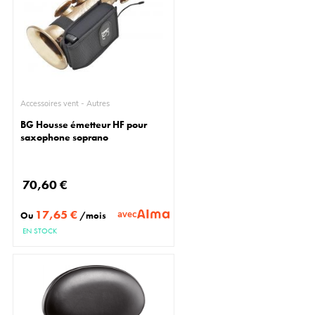
Accessoires vent - Autres
BG Housse émetteur HF pour
saxophone soprano
70,60 €
17,65 €
avec
Ou
/mois
EN STOCK