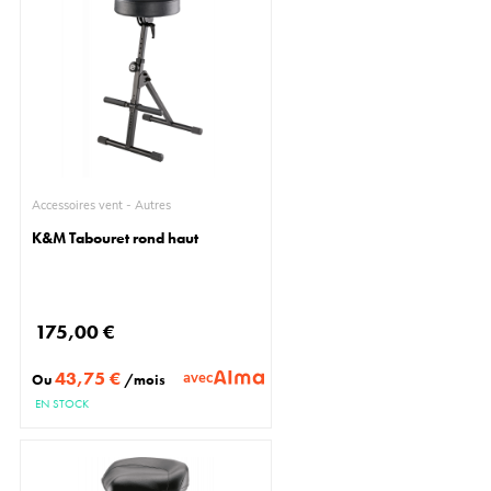
Accessoires vent - Autres
K&M Tabouret rond haut
175,00 €
43,75 €
avec
Ou
/mois
EN STOCK