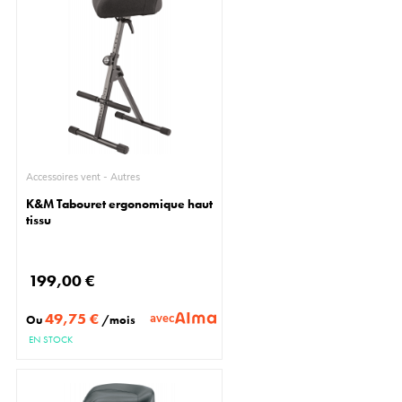
Accessoires vent - Autres
K&M Tabouret ergonomique haut
tissu
199,00 €
49,75 €
avec
Ou
/mois
EN STOCK