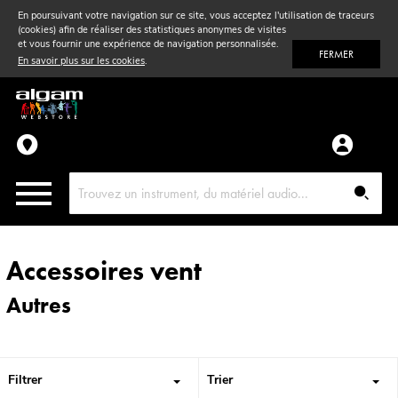
En poursuivant votre navigation sur ce site, vous acceptez l'utilisation de traceurs
(cookies) afin de réaliser des statistiques anonymes de visites
Vent
& Violon
et vous fournir une expérience de navigation personnalisée.
FERMER
En savoir plus sur les cookies
.
Accessoires
Pièces détachées
Accessoires vent
Autres
Filtrer
Trier