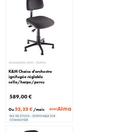
Accessoires vent - Autres
K&M Chaise d'orchestre
ignifugée réglable
cello/harpe/percu
589,00 €
53,23 €
avec
Ou
/mois
PAS DE STOCK - DISPONIBLE SUR
COMMANDE