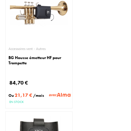
Accessoires vent - Autres
BG Housse émetteur HF pour
Trompette
84,70 €
21,17 €
avec
Ou
/mois
EN STOCK