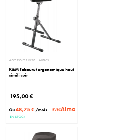
Accessoires vent - Autres
K&M Tabouret ergonomique haut
simili cuir
195,00 €
48,75 €
avec
Ou
/mois
EN STOCK