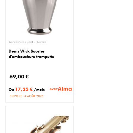
Accessoires vent - Autres
Denis Wick Booster
d'embouchure trompette
69,00 €
17,25 €
avec
Ou
/mois
DISPO LE 14 AOÛT 2026