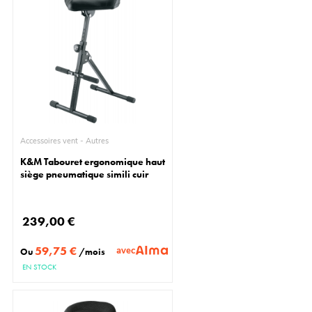
Accessoires vent - Autres
K&M Tabouret ergonomique haut
siège pneumatique simili cuir
239,00 €
59,75 €
avec
Ou
/mois
EN STOCK