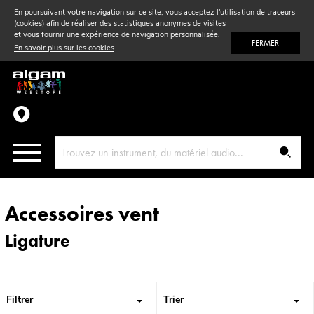
En poursuivant votre navigation sur ce site, vous acceptez l'utilisation de traceurs
(cookies) afin de réaliser des statistiques anonymes de visites
Vent
& Violon
et vous fournir une expérience de navigation personnalisée.
FERMER
En savoir plus sur les cookies
.
Accessoires
Pièces détachées
Accessoires vent
Ligature
Filtrer
Trier