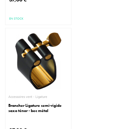
EN STOCK
Accessoires vent - Ligature
Brancher Ligature semi-rigide
saxo ténor - bec métal