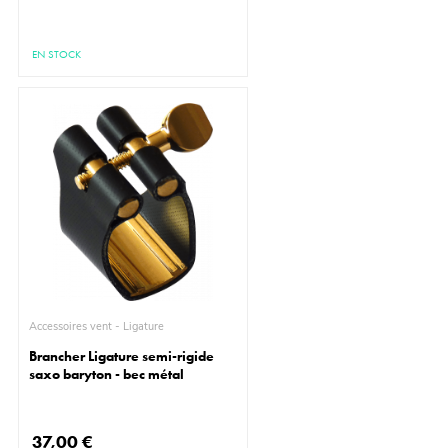
EN STOCK
Accessoires vent - Ligature
Brancher Ligature semi-rigide
saxo baryton - bec métal
37,00 €