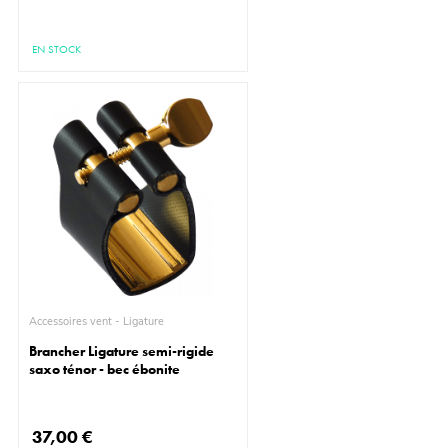
EN STOCK
Accessoires vent - Ligature
Brancher Ligature semi-rigide
saxo ténor - bec ébonite
37,00 €