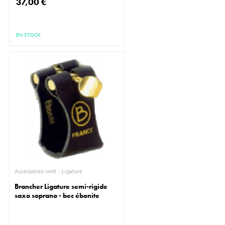
37,00 €
EN STOCK
Accessoires vent - Ligature
Brancher Ligature semi-rigide
saxo soprano - bec ébonite