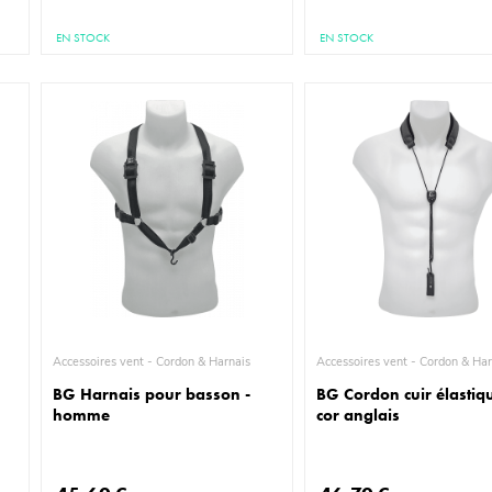
EN STOCK
EN STOCK
Accessoires vent - Cordon & Harnais
Accessoires vent - Cordon 
BG Harnais pour basson -
BG Cordon cuir élastiq
homme
cor anglais