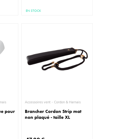
EN STOCK
& Harnais
Accessoires vent - Cordon & Harnais
ue pour
Brancher Cordon Strip mat
non plaqué - taille XL