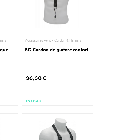
& Harnais
Accessoires vent - Cordon & Harnais
ique
BG Cordon de guitare confort
36,50 €
EN STOCK