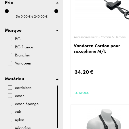
Prix
Pièce détachée
Protection auditive
De
0,00 €
à
240,00 €
Pupitre & Stand
Sourdine
Marque
Autres
Accessoires vent - Cordon & Harnais
BG
Vandoren Cordon pour
BG France
saxophone M/L
Brancher
Vandoren
34,20 €
Matériau
cordelette
EN STOCK
coton
coton éponge
cuir
nylon
néoprène