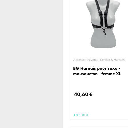
Accessoires vent - Cordon & Harnais
BG Harnais pour saxo -
mousqueton - femme XL
40,60 €
EN STOCK