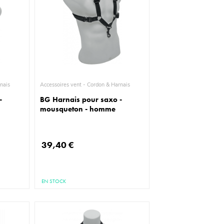
& Harnais
Accessoires vent - Cordon & Harnais
-
BG Harnais pour saxo -
mousqueton - homme
39,40 €
EN STOCK