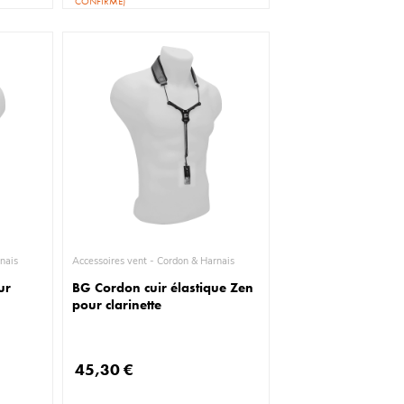
CONFIRMÉ)
& Harnais
Accessoires vent - Cordon & Harnais
ur
BG Cordon cuir élastique Zen
pour clarinette
45,30 €