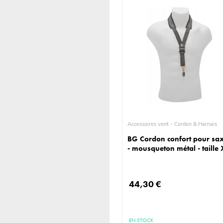
Accessoires vent - Cordon & Harnais
BG Cordon confort pour sa
- mousqueton métal - taille 
44,30 €
EN STOCK