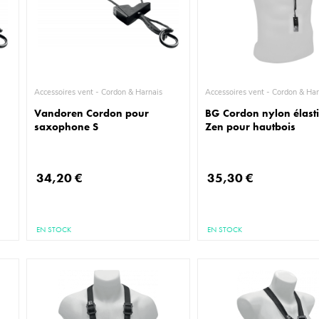
Accessoires vent - Cordon & Harnais
Accessoires vent - Cordon 
Vandoren Cordon pour
BG Cordon nylon élast
saxophone S
Zen pour hautbois
34,20 €
35,30 €
EN STOCK
EN STOCK