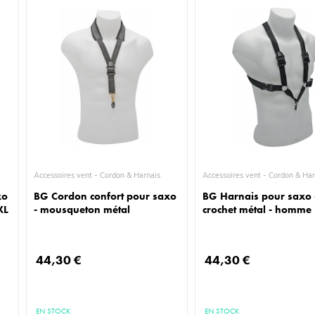
Accessoires vent - Cordon & Harnais
Accessoires vent - Cordon 
xo
BG Cordon confort pour saxo
BG Harnais pour saxo 
XL
- mousqueton métal
crochet métal - homme
44,30 €
44,30 €
EN STOCK
EN STOCK