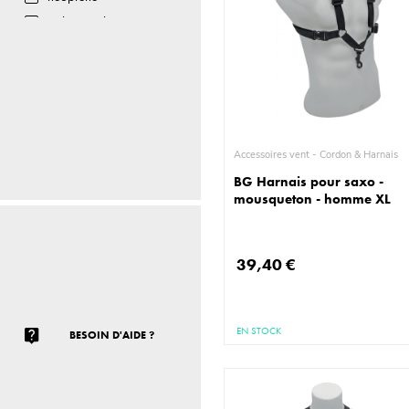
polypropylène
Accessoires vent - Cordon & Harnais
BG Harnais pour saxo -
mousqueton - homme XL
39,40 €
EN STOCK
BESOIN D'AIDE ?