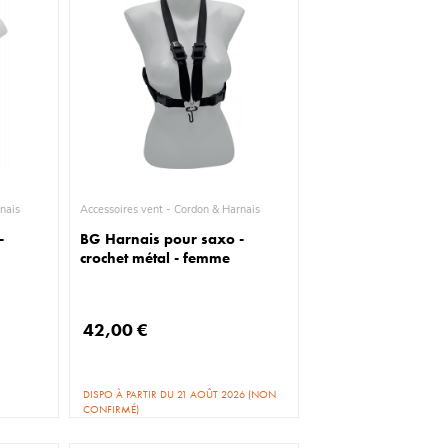
& Harnais
Accessoires vent - Cordon & Harnais
-
BG Harnais pour saxo -
crochet métal - femme
42,00 €
DISPO À PARTIR DU 21 AOÛT 2026 (NON
CONFIRMÉ)