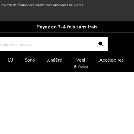
kies) afin de réaliser des statistiques anonymes de visites
Payez en 3-4 fois sans frais
DJ
Sono
Lumière
Vent
Accessoires
& Violon