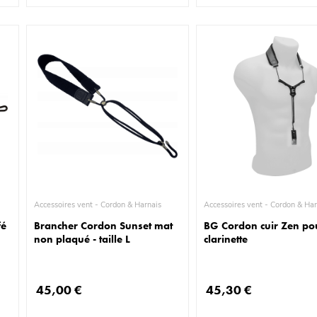
Accessoires vent - Cordon & Harnais
Accessoires vent - Cordon 
fé
Brancher Cordon Sunset mat
BG Cordon cuir Zen po
non plaqué - taille L
clarinette
45,00 €
45,30 €