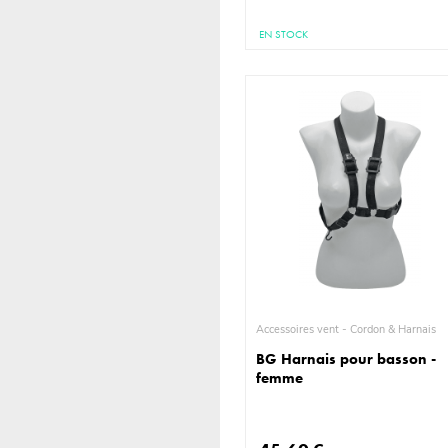
EN STOCK
Accessoires vent - Cordon & Harnais
BG Harnais pour basson -
femme