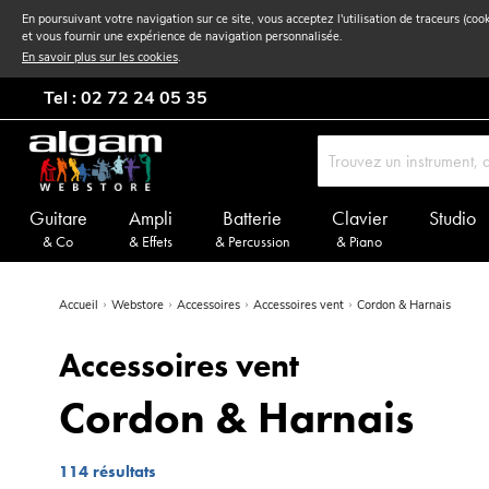
En poursuivant votre navigation sur ce site, vous acceptez l'utilisation de traceurs (coo
et vous fournir une expérience de navigation personnalisée.
En savoir plus sur les cookies
.
Tel : 02 72 24 05 35
Guitare
Ampli
Batterie
Clavier
Studio
& Co
& Effets
& Percussion
& Piano
Accueil
Webstore
Accessoires
Accessoires vent
Cordon & Harnais
Accessoires vent
Cordon & Harnais
114
résultats