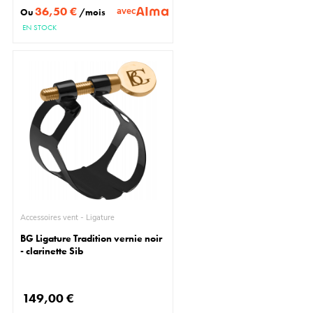
36,50 €
avec
Ou
/mois
EN STOCK
Accessoires vent - Ligature
BG Ligature Tradition vernie noir
- clarinette Sib
149,00 €