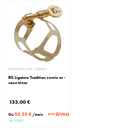
Accessoires vent - Ligature
BG Ligature Tradition vernie or -
saxo ténor
133,00 €
33,25 €
avec
Ou
/mois
EN STOCK