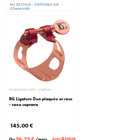
PAS DE STOCK - DISPONIBLE SUR
COMMANDE
Accessoires vent - Ligature
BG Ligature Duo plaquée or rose
- saxo soprano
145,00 €
36,25 €
avec
Ou
/mois