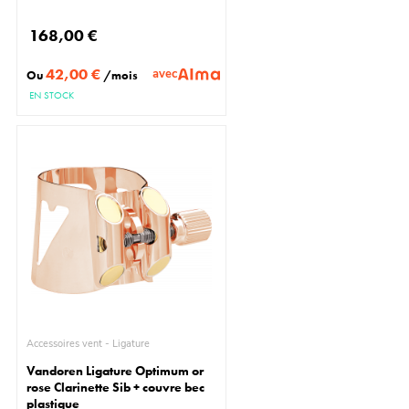
168,00 €
42,00 €
avec
Ou
/mois
EN STOCK
Accessoires vent - Ligature
Vandoren Ligature Optimum or
rose Clarinette Sib + couvre bec
plastique