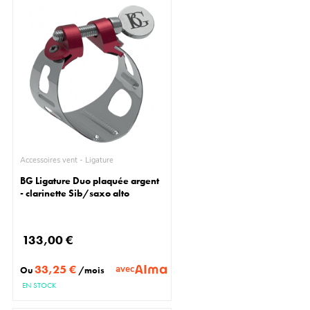
Accessoires vent - Ligature
BG Ligature Duo plaquée argent
- clarinette Sib/saxo alto
133,00 €
33,25 €
avec
Ou
/mois
EN STOCK