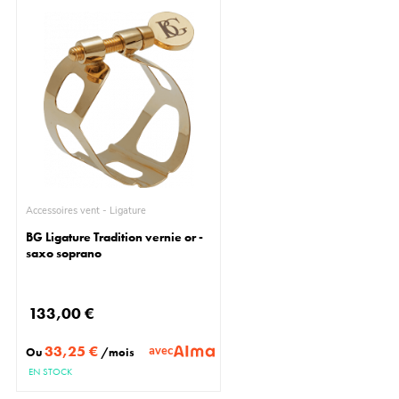
Accessoires vent - Ligature
BG Ligature Tradition vernie or -
saxo soprano
133,00 €
33,25 €
avec
Ou
/mois
EN STOCK