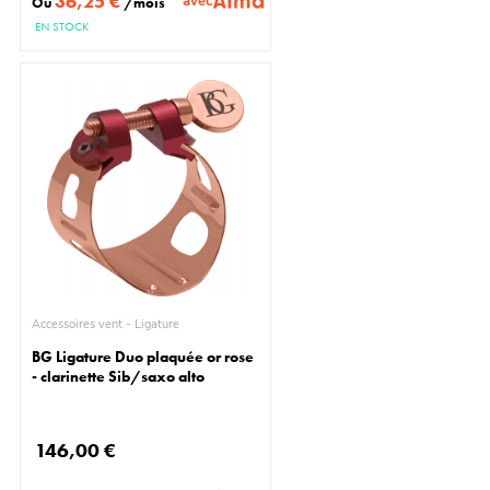
36,25 €
avec
Ou
/mois
EN STOCK
Accessoires vent - Ligature
BG Ligature Duo plaquée or rose
- clarinette Sib/saxo alto
146,00 €