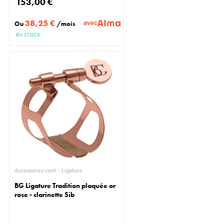
153,00 €
38,25 €
avec
Ou
/mois
EN STOCK
Accessoires vent - Ligature
BG Ligature Tradition plaquée or
rose - clarinette Sib