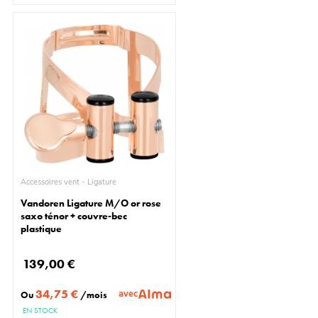
Accessoires vent - Ligature
Vandoren Ligature M/O or rose
saxo ténor + couvre-bec
plastique
139,00 €
34,75 €
avec
Ou
/mois
EN STOCK