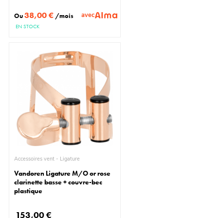
38,00 €
avec
Ou
/mois
EN STOCK
Accessoires vent - Ligature
Vandoren Ligature M/O or rose
clarinette basse + couvre-bec
plastique
153,00 €