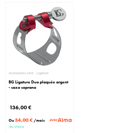
Accessoires vent - Ligature
BG Ligature Duo plaquée argent
- saxo soprano
136,00 €
34,00 €
avec
Ou
/mois
EN STOCK