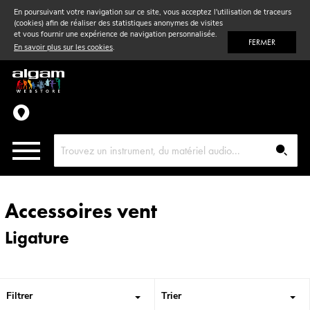
En poursuivant votre navigation sur ce site, vous acceptez l'utilisation de traceurs
(cookies) afin de réaliser des statistiques anonymes de visites
Vent
& Violon
et vous fournir une expérience de navigation personnalisée.
FERMER
En savoir plus sur les cookies
.
Accessoires
Pièces détachées
Accessoires vent
Ligature
Filtrer
Trier