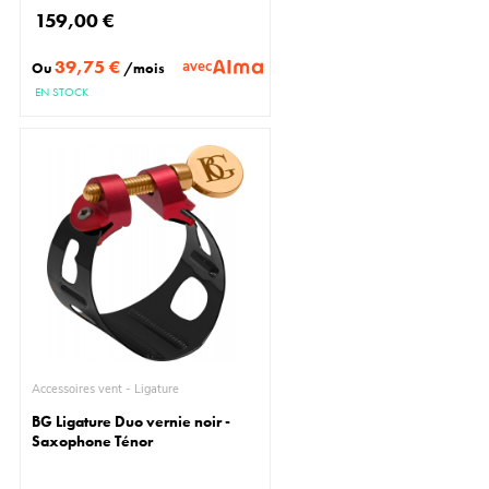
159,00 €
39,75 €
avec
Ou
/mois
EN STOCK
Accessoires vent - Ligature
BG Ligature Duo vernie noir -
Saxophone Ténor