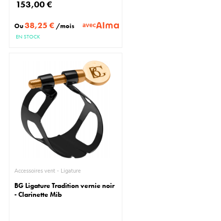
153,00 €
38,25 €
avec
Ou
/mois
EN STOCK
Accessoires vent - Ligature
BG Ligature Tradition vernie noir
- Clarinette Mib