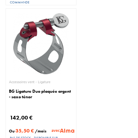
COMMANDE
Accessoires vent - Ligature
BG Ligature Duo plaquée argent
- saxo ténor
142,00 €
35,50 €
avec
Ou
/mois
PAS DE STOCK - DISPONIBLE SUR