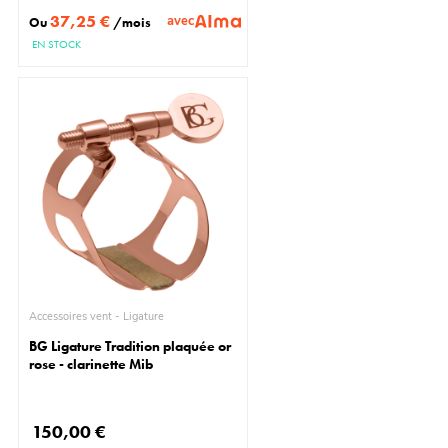
37,25 €
avec
Ou
/mois
EN STOCK
Accessoires vent - Ligature
BG Ligature Tradition plaquée or
rose - clarinette Mib
150,00 €