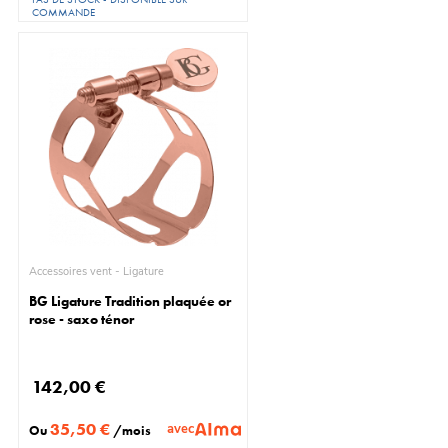
COMMANDE
Accessoires vent - Ligature
BG Ligature Tradition plaquée or
rose - saxo ténor
142,00 €
35,50 €
avec
Ou
/mois