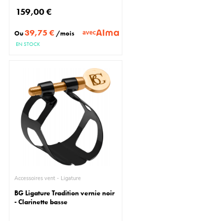
159,00 €
39,75 €
avec
Ou
/mois
EN STOCK
Accessoires vent - Ligature
BG Ligature Tradition vernie noir
- Clarinette basse