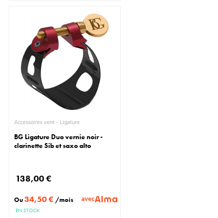
Accessoires vent - Ligature
BG Ligature Duo vernie noir -
clarinette Sib et saxo alto
138,00 €
34,50 €
avec
Ou
/mois
EN STOCK