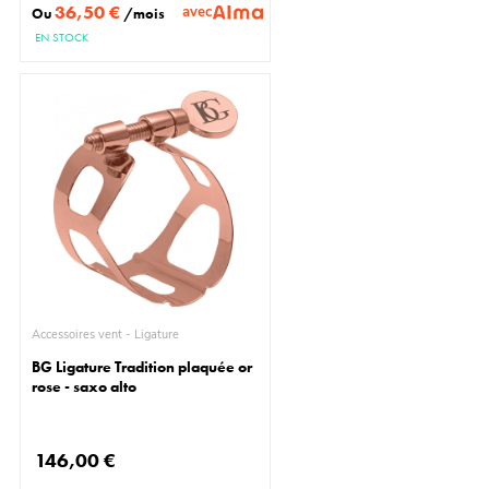
36,50 €
avec
Ou
/mois
EN STOCK
Accessoires vent - Ligature
BG Ligature Tradition plaquée or
rose - saxo alto
146,00 €