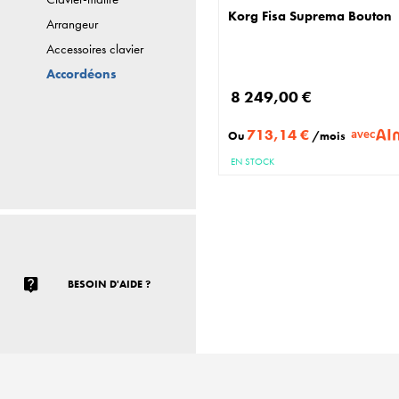
Korg Fisa Suprema Bouton
Arrangeur
Accessoires clavier
Accordéons
8 249,00 €
713,14 €
avec
Ou
/mois
EN STOCK
BESOIN D'AIDE ?