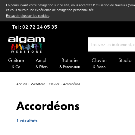
En poursuivant votre navigation sur ce site, vous acceptez l'utilisation de traceurs (coo
et vous fournir une expérience de navigation personnalisée.
En savoir plus sur les cookies
.
Tel : 02 72 24 05 35
Guitare
Ampli
Batterie
Clavier
Studio
& Co
& Effets
& Percussion
& Piano
Accueil
Webstore
Clavier
Accordéons
Accordéons
1
résultats