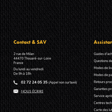
Contact & SAV
Assista
2 rue de Milan
Guides d'ach
44470
Thouaré-sur-Loire
Questions de
France
Modes de liv
Du lundi au vendredi
De 9h à 18h
Modes de p
02 72 24 05 35
Retours prod
(Appel non surtaxé)
Garanties pr
NOUS ÉCRIRE
Service aprè
Centres tec
Carte des lut