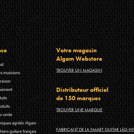
nce
Votre magasin
Algam Webstore
at
TROUVER UN MAGASIN
s musiciens
raison
Distributeur officiel
aiement
de 150 marques
uits
oduits
TROUVER UNE MARQUE
s vente
hniques agréés Algam
FABRICANT DE LA SMART GUITAR LÂG HY
hiers guitare français