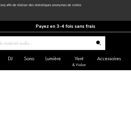
kies) afin de réaliser des statistiques anonymes de visites
Payez en 3-4 fois sans frais
DJ
Sono
Lumière
Vent
Accessoires
& Violon