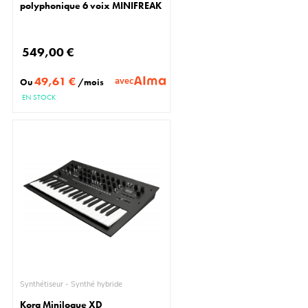
polyphonique 6 voix MINIFREAK
549,00 €
49,61 €
avec
Ou
/mois
EN STOCK
Synthétiseur - Synthé hybride
Korg Minilogue XD