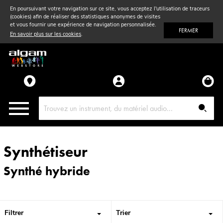
En poursuivant votre navigation sur ce site, vous acceptez l'utilisation de traceurs
(cookies) afin de réaliser des statistiques anonymes de visites
Vent
& Violon
et vous fournir une expérience de navigation personnalisée.
FERMER
En savoir plus sur les cookies
.
Accessoires
Pièces détachées
Synthétiseur
Synthé hybride
Filtrer
Trier