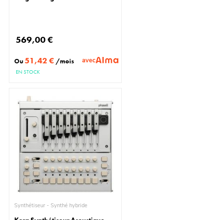
569,00 €
51,42 €
avec
Ou
/mois
EN STOCK
Synthétiseur - Synthé hybride
Korg Synthétiseur Acoustique