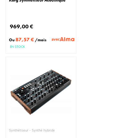
969,00 €
87,57 €
avec
Ou
/mois
EN STOCK
Synthétiseur - Synthé hybride