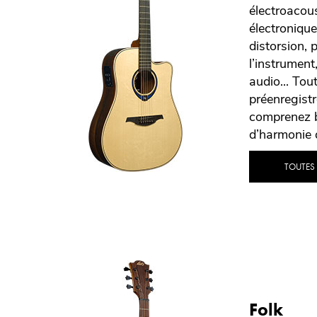
électroacous
électronique
distorsion, 
l’instrument
audio... To
préenregistr
comprenez 
d’harmonie 
TOUTES
Folk