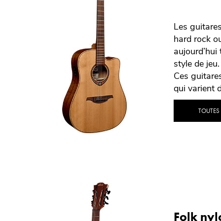
Les guitare
hard rock ou
aujourd’hui 
style de jeu.
Ces guitares
qui varient 
TOUTES
Folk nyl