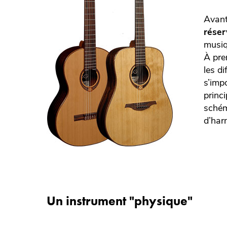
Avant
réser
musiq
À pre
les d
s’imp
princ
schém
d’har
Un instrument "physique"