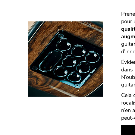
Prene
pour 
quali
augme
guita
d’inn
Évide
dans 
N’oubl
guita
Cela 
focal
n’en 
peut-