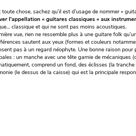
 toute chose, sachez qu’il est d’usage de nommer « guita
ver l'appellation « guitares classiques » aux instrume
ue… classique et qui ne sont pas moins acoustiques.
mière vue, rien ne ressemble plus à une guitare folk qu’une
ifférences sautent aux yeux (formes et couleurs notamment
osent pas à un regard néophyte. Une bonne raison pour p
ipales : un manche avec une tête garnie de mécaniques (ou
atiquement, comprend un fond, des éclisses (la tranche d
monie (le dessus de la caisse) qui est la principale respo