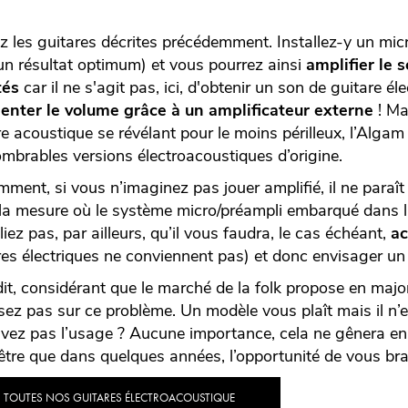
z les guitares décrites précédemment. Installez-y un mic
un résultat optimum) et vous pourrez ainsi
amplifier le 
tés
car il ne s'agit pas, ici, d'obtenir un son de guitare é
nter le volume grâce à un amplificateur externe
! Ma
re acoustique se révélant pour le moins périlleux, l’Alg
ombrables versions électroacoustiques d’origine.
mment, si vous n’imaginez pas jouer amplifié, il ne paraît
la mesure où le système micro/préampli embarqué dans l’
iez pas, par ailleurs, qu’il vous faudra, le cas échéant,
ac
res électriques ne conviennent pas) et donc envisager un
dit, considérant que le marché de la folk propose en majo
isez pas sur ce problème. Un modèle vous plaît mais il n’e
avez pas l’usage ? Aucune importance, cela ne gênera en ri
être que dans quelques années, l’opportunité de vous bra
TOUTES NOS GUITARES ÉLECTROACOUSTIQUE