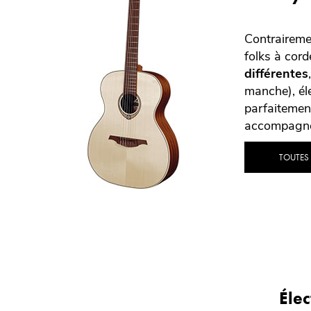
Contraireme
folks à cord
différentes
manche), él
parfaitemen
accompagnem
TOUTES
Éle