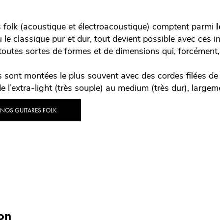
s folk (acoustique et électroacoustique) comptent parmi
 le classique pur et dur, tout devient possible avec ces i
toutes sortes de formes et de dimensions qui, forcément,
 sont montées le plus souvent avec des cordes filées de b
de l’extra-light (très souple) au medium (très dur), larg
 NOS GUITARES FOLK
on