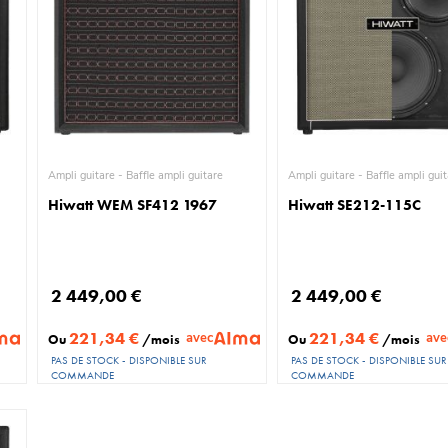
Ampli guitare - Baffle ampli guitare
Ampli guitare - Baffle ampli g
Hiwatt WEM SF412 1967
Hiwatt SE212-115C
2 449,00 €
2 449,00 €
221,34 €
221,34 €
avec
ave
Ou
/mois
Ou
/mois
PAS DE STOCK - DISPONIBLE SUR
PAS DE STOCK - DISPONIBLE SUR
COMMANDE
COMMANDE