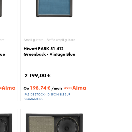
uitare
Ampli guitare - Baffle ampli guitare
Hiwatt PARK S1 412
lue
Greenback - Vintage Blue
2 199,00 €
198,74 €
c
avec
Ou
/mois
PAS DE STOCK - DISPONIBLE SUR
COMMANDE