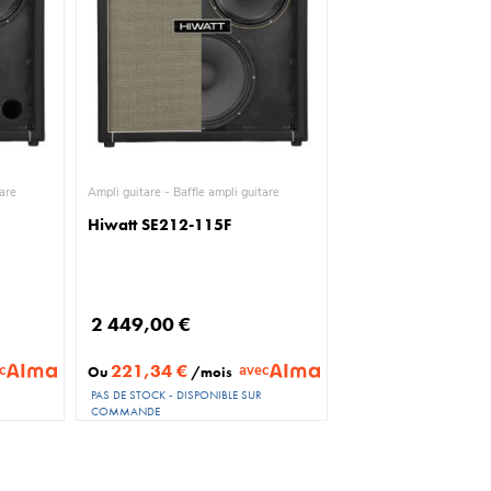
uitare
Ampli guitare - Baffle ampli guitare
Hiwatt SE212-115F
2 449,00 €
221,34 €
c
avec
Ou
/mois
PAS DE STOCK - DISPONIBLE SUR
COMMANDE