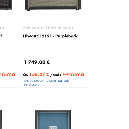
uitare
Ampli guitare - Baffle ampli guitare
67
Hiwatt SE212F - Purpleback
1 749,00 €
158,07 €
c
avec
Ou
/mois
PAS DE STOCK - DISPONIBLE SUR
COMMANDE