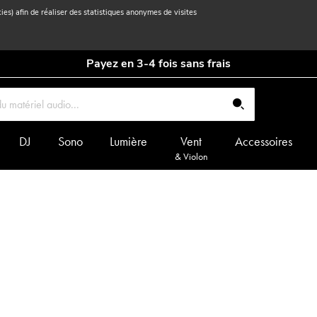
kies) afin de réaliser des statistiques anonymes de visites
Payez en 3-4 fois sans frais
DJ
Sono
Lumière
Vent
Accessoires
& Violon