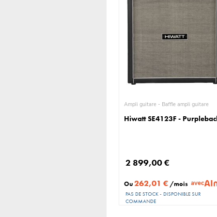
Ampli guitare - Baffle ampli guitare
Hiwatt SE4123F - Purplebac
2 899,00 €
262,01 €
avec
Ou
/mois
PAS DE STOCK - DISPONIBLE SUR
COMMANDE