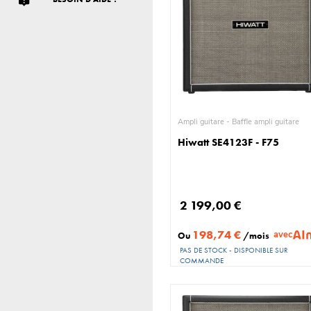
Ampli guitare - Baffle ampli guitare
Hiwatt SE4123F - F75
2 199,00 €
198,74 €
avec
Ou
/mois
PAS DE STOCK - DISPONIBLE SUR
COMMANDE