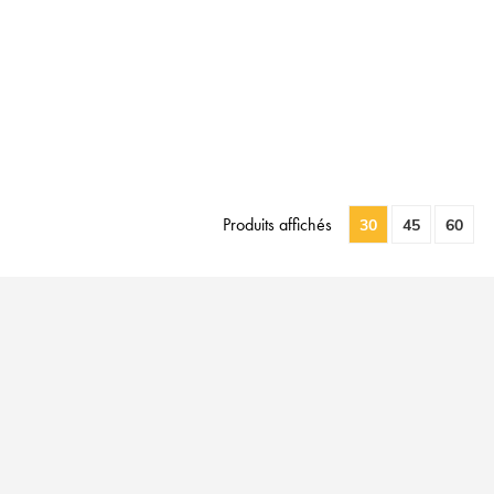
tuellement la page
Produits affichés
30
45
60