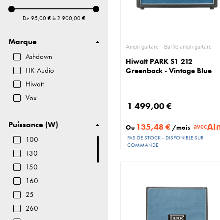
Accessoires
De
95,00 €
à
2 900,00 €
Marque
Ampli guitare - Baffle ampli guitare
Ashdown
Hiwatt PARK S1 212
HK Audio
Greenback - Vintage Blue
Hiwatt
Vox
1 499,00 €
Puissance (W)
135,48 €
avec
Ou
/mois
PAS DE STOCK - DISPONIBLE SUR
100
COMMANDE
130
150
160
25
260