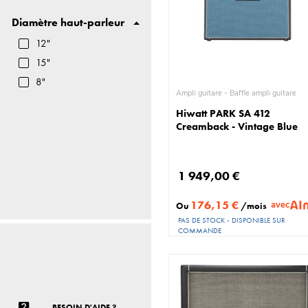
30
Diamètre haut-parleur
300
320
12"
400
15"
50
8"
Ampli guitare - Baffle ampli guitare
520
Hiwatt PARK SA 412
550
Creamback - Vintage Blue
60
600
1 949,00 €
65
70
176,15 €
avec
Ou
/mois
75
PAS DE STOCK - DISPONIBLE SUR
COMMANDE
80
BESOIN D'AIDE ?