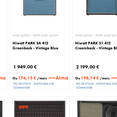
Ampli guitare - Baffle ampli guitare
Ampli guitare - Baffle ampli g
Hiwatt PARK SA 412
Hiwatt PARK S1 412
Greenback - Vintage Blue
Creamback - Vintage B
1 949,00 €
2 199,00 €
176,15 €
198,74 €
avec
ave
Ou
/mois
Ou
/mois
PAS DE STOCK - DISPONIBLE SUR
PAS DE STOCK - DISPONIBLE SUR
COMMANDE
COMMANDE