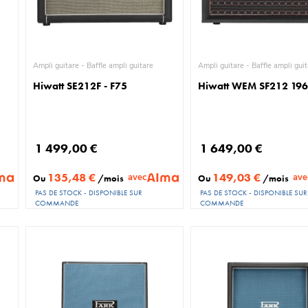
Ampli guitare - Baffle ampli guitare
Ampli guitare - Baffle ampli g
Hiwatt SE212F - F75
Hiwatt WEM SF212 19
1 499,00 €
1 649,00 €
135,48 €
149,03 €
avec
ave
Ou
/mois
Ou
/mois
PAS DE STOCK - DISPONIBLE SUR
PAS DE STOCK - DISPONIBLE SUR
COMMANDE
COMMANDE