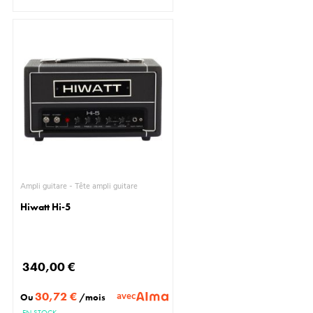
Ampli guitare - Tête ampli guitare
Hiwatt Hi-5
340,00 €
30,72 €
avec
Ou
/mois
EN STOCK