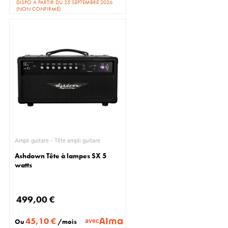
DISPO À PARTIR DU 25 SEPTEMBRE 2026
(NON CONFIRMÉ)
Ampli guitare - Tête ampli guitare
Ashdown Tête à lampes SX 5
watts
499,00 €
45,10 €
avec
Ou
/mois