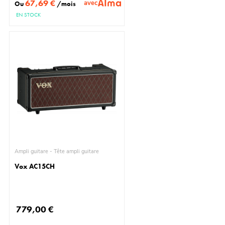
67,69 €
avec
Ou
/mois
EN STOCK
Ampli guitare - Tête ampli guitare
Vox AC15CH
779,00 €