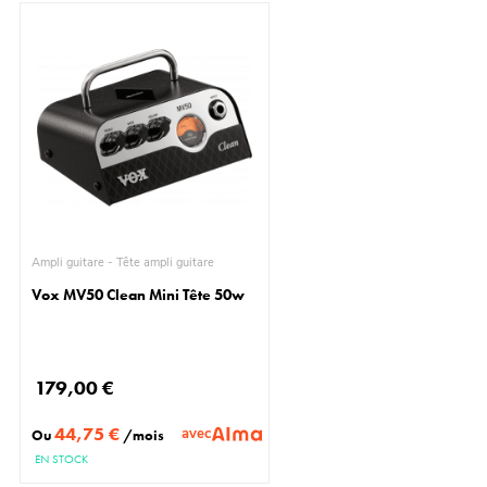
Ampli guitare - Tête ampli guitare
Vox MV50 Clean Mini Tête 50w
179,00 €
44,75 €
avec
Ou
/mois
EN STOCK