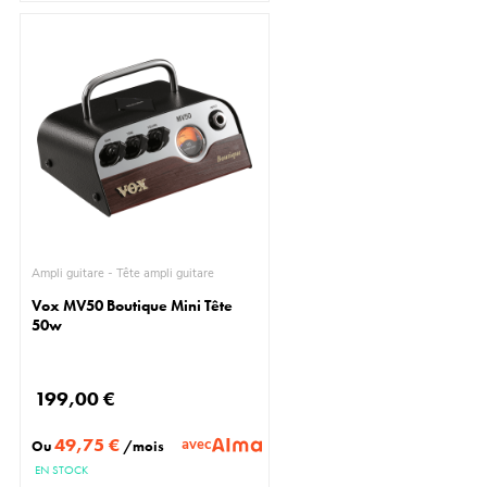
Ampli guitare - Tête ampli guitare
Vox MV50 Boutique Mini Tête
50w
199,00 €
49,75 €
avec
Ou
/mois
EN STOCK