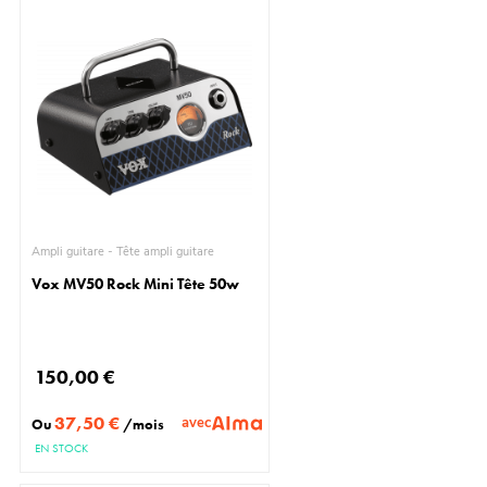
Ampli guitare - Tête ampli guitare
Vox MV50 Rock Mini Tête 50w
150,00 €
37,50 €
avec
Ou
/mois
EN STOCK