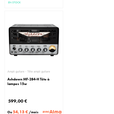
EN STOCK
Ampli guitare - Tête ampli guitare
Ashdown MF-284-H Tête à
lampes 15w
599,00 €
54,13 €
avec
Ou
/mois