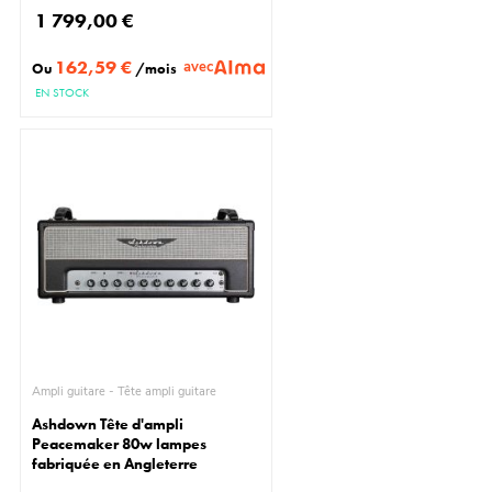
1 799,00 €
162,59 €
avec
Ou
/mois
EN STOCK
Ampli guitare - Tête ampli guitare
Ashdown Tête d'ampli
Peacemaker 80w lampes
fabriquée en Angleterre