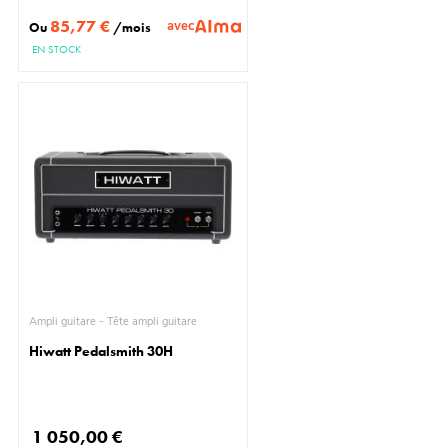
85,77 €
avec
Ou
/mois
EN STOCK
Ampli guitare - Tête ampli guitare
Hiwatt Pedalsmith 30H
1 050,00 €