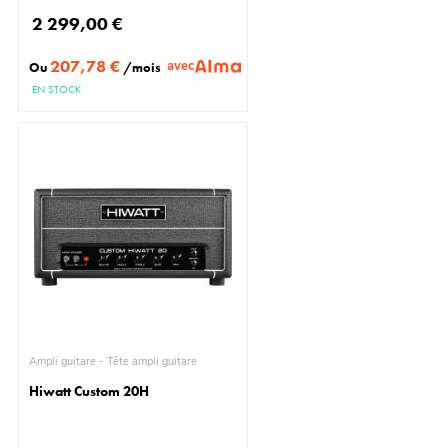
2 299,00 €
207,78 €
avec
Ou
/mois
EN STOCK
Ampli guitare - Tête ampli guitare
Hiwatt Custom 20H