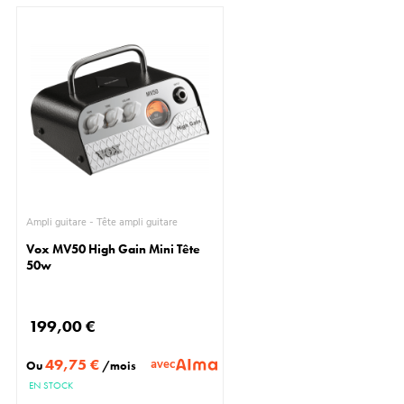
Ampli guitare - Tête ampli guitare
Vox MV50 High Gain Mini Tête
50w
199,00 €
49,75 €
avec
Ou
/mois
EN STOCK