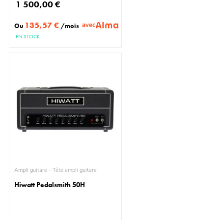
1 500,00 €
135,57 €
avec
Ou
/mois
EN STOCK
Ampli guitare - Tête ampli guitare
Hiwatt Pedalsmith 50H