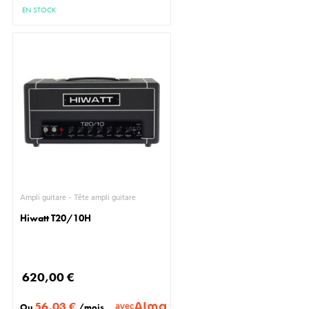
EN STOCK
Ampli guitare - Tête ampli guitare
Hiwatt T20/10H
620,00 €
56,03 €
avec
Ou
/mois