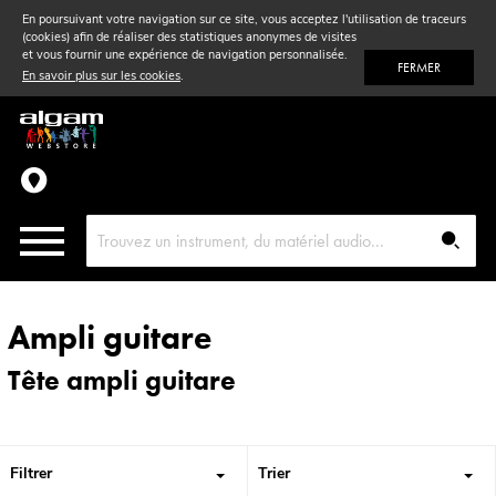
En poursuivant votre navigation sur ce site, vous acceptez l'utilisation de traceurs
(cookies) afin de réaliser des statistiques anonymes de visites
Vent
& Violon
et vous fournir une expérience de navigation personnalisée.
FERMER
En savoir plus sur les cookies
.
Accessoires
Pièces détachées
Ampli guitare
Tête ampli guitare
Filtrer
Trier