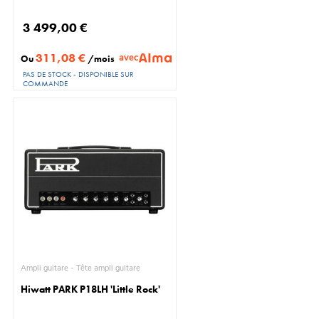
3 499,00 €
311,08 €
avec
Ou
/mois
PAS DE STOCK - DISPONIBLE SUR
COMMANDE
Ampli guitare - Tête ampli guitare
Hiwatt PARK P18LH 'Little Rock'