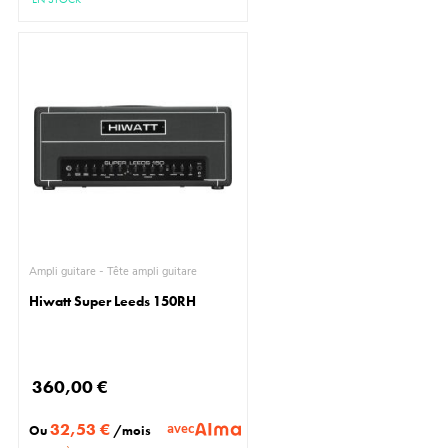
Ampli guitare - Tête ampli guitare
Hiwatt Super Leeds 150RH
360,00 €
32,53 €
avec
Ou
/mois