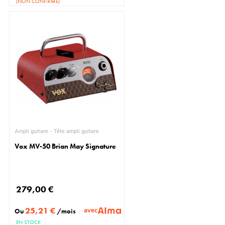
(NON CONFIRMÉ)
Ampli guitare - Tête ampli guitare
Vox MV-50 Brian May Signature
279,00 €
25,21 €
avec
Ou
/mois
EN STOCK