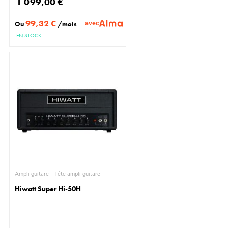
1 099,00 €
99,32 €
avec
Ou
/mois
EN STOCK
Ampli guitare - Tête ampli guitare
Hiwatt Super Hi-50H