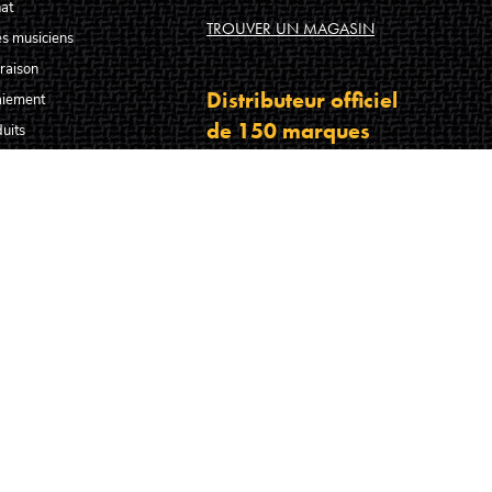
at
TROUVER UN MAGASIN
s musiciens
raison
Distributeur officiel
aiement
de 150 marques
uits
oduits
TROUVER UNE MARQUE
s vente
hniques agréés Algam
FABRICANT DE LA SMART GUITAR LÂG HY
hiers guitare français
-nous ?
s faire confiance ?