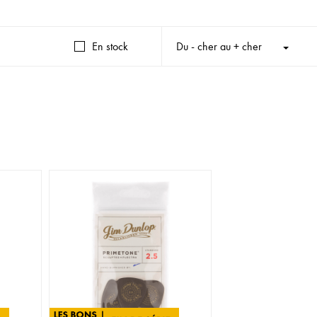
En stock
Du - cher au + cher