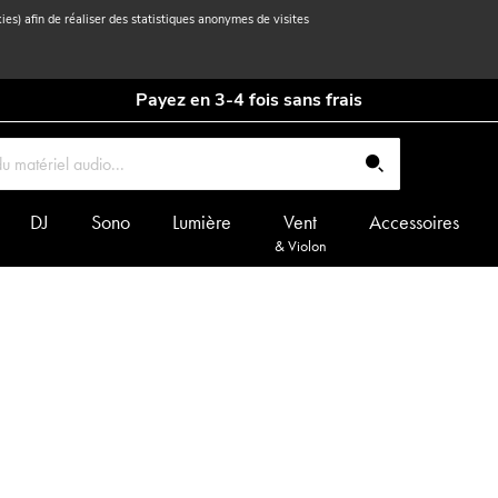
kies) afin de réaliser des statistiques anonymes de visites
Payez en 3-4 fois sans frais
DJ
Sono
Lumière
Vent
Accessoires
& Violon