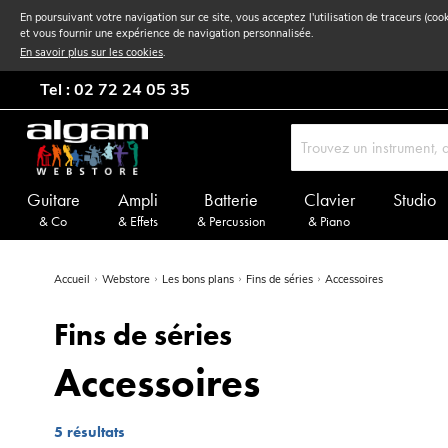
En poursuivant votre navigation sur ce site, vous acceptez l'utilisation de traceurs (coo
et vous fournir une expérience de navigation personnalisée.
En savoir plus sur les cookies
.
Tel : 02 72 24 05 35
Guitare
Ampli
Batterie
Clavier
Studio
& Co
& Effets
& Percussion
& Piano
Accueil
Webstore
Les bons plans
Fins de séries
Accessoires
Fins de séries
Accessoires
5
résultats