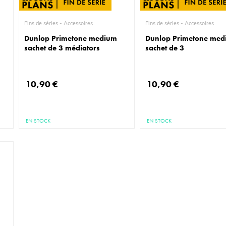
Fins de séries - Accessoires
Fins de séries - Accessoires
m
Dunlop Primetone medium
Dunlop Primetone me
sachet de 3 médiators
sachet de 3
10,90 €
10,90 €
EN STOCK
EN STOCK