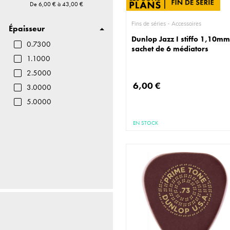
De
6,00 €
à
43,00 €
Fins de séries - Accessoires
Épaisseur
Dunlop Jazz I stiffo 1,10m
0.7300
sachet de 6 médiators
1.1000
2.5000
6,00 €
3.0000
5.0000
EN STOCK