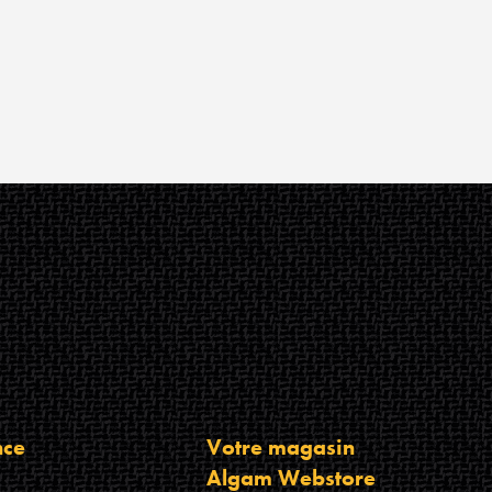
nce
Votre magasin
Algam Webstore