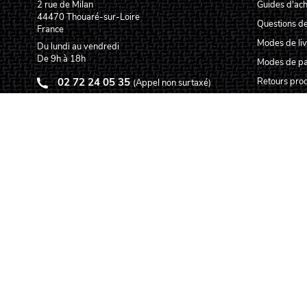
2 rue de Milan
Guides d'ach
44470
Thouaré-sur-Loire
Questions de
France
Modes de liv
Du lundi au vendredi
De 9h à 18h
Modes de p
02 72 24 05 35
Retours prod
(Appel non surtaxé)
Garanties pr
NOUS ÉCRIRE
Service aprè
Centres tec
Carte des lut
Qui sommes
Pourquoi nou