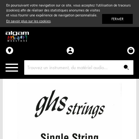
En poursuivant votre navigation sur ce site, vous acceptez l'utilisation de traceurs
(cookies) afin de réaliser des statistiques anonymes de visites
Vent
& Violon
et vous fournir une expérience de navigation personnalisée.
FERMER
En savoir plus sur les cookies
.
Accessoires
Pièces détachées