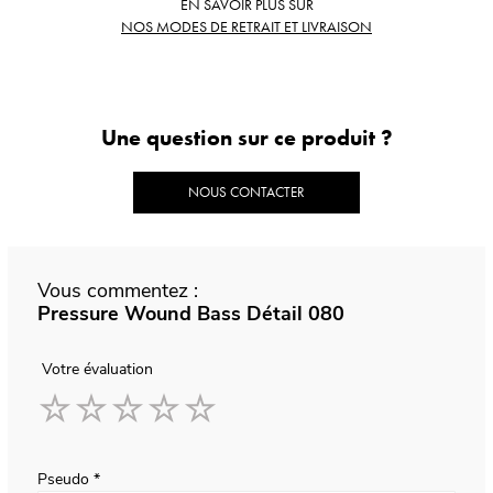
EN SAVOIR PLUS SUR
NOS MODES DE RETRAIT ET LIVRAISON
Une question sur ce produit ?
NOUS CONTACTER
Vous commentez :
Pressure Wound Bass Détail 080
Votre évaluation
1
2
3
4
5
star
stars
stars
stars
stars
Pseudo