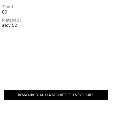
Tirant :
80
Matériau :
alloy 52
RESSOURCES SUR LA SÉCURITÉ ET LES PRODUITS