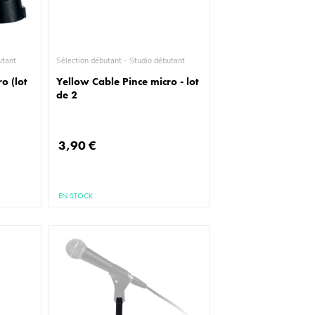
io débutant
Sélection débutant - Studio débutant
o (lot
Yellow Cable Pince micro - lot
de 2
3,90 €
EN STOCK