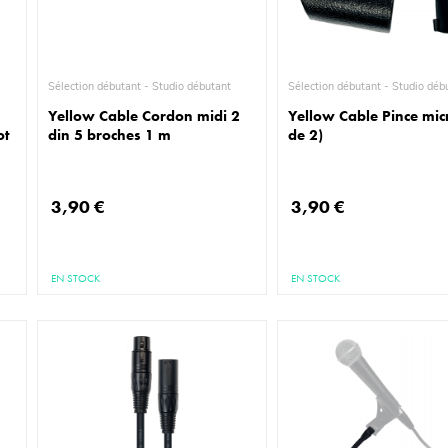
Sélection débutant - Studio débutant
Sélection débutant - Stud
Yellow Cable Cordon midi 2
Yellow Cable Pince micr
ot
din 5 broches 1 m
de 2)
3,90 €
3,90 €
EN STOCK
EN STOCK