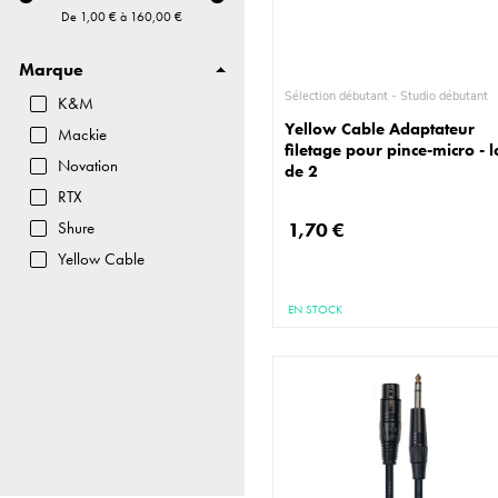
De
1,00 €
à
160,00 €
Marque
Sélection débutant - Studio débutant
K&M
Yellow Cable Adaptateur
Mackie
filetage pour pince-micro - l
Novation
de 2
RTX
Shure
1,70 €
Yellow Cable
EN STOCK