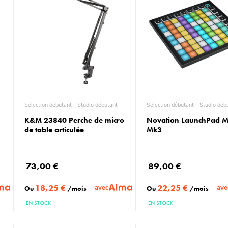
Sélection débutant - Studio débutant
Sélection débutant - Stud
K&M 23840 Perche de micro
Novation LaunchPad M
de table articulée
Mk3
73,00 €
89,00 €
18,25 €
22,25 €
avec
ave
Ou
/mois
Ou
/mois
EN STOCK
EN STOCK