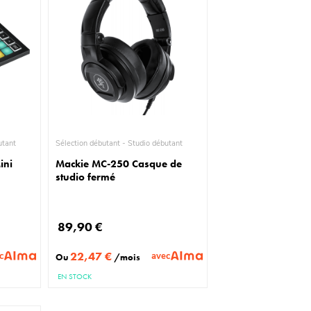
io débutant
Sélection débutant - Studio débutant
ini
Mackie MC-250 Casque de
studio fermé
89,90 €
22,47 €
c
avec
Ou
/mois
EN STOCK