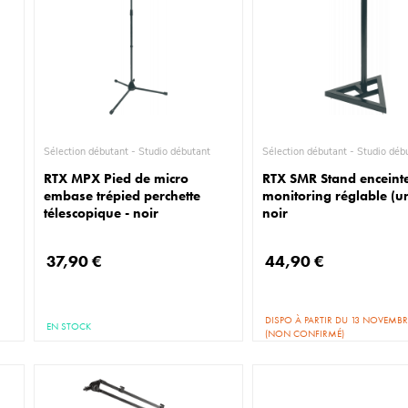
Sélection débutant - Studio débutant
Sélection débutant - Stud
RTX MPX Pied de micro
RTX SMR Stand enceint
embase trépied perchette
monitoring réglable (un
télescopique - noir
noir
37,90 €
44,90 €
DISPO À PARTIR DU 13 NOVEMBR
EN STOCK
(NON CONFIRMÉ)