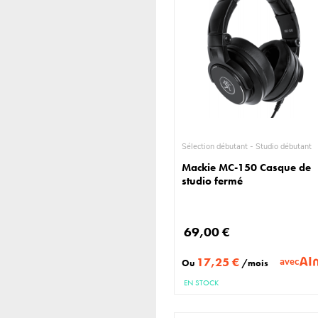
Sélection débutant - Studio débutant
Mackie MC-150 Casque de
studio fermé
69,00 €
17,25 €
avec
Ou
/mois
EN STOCK