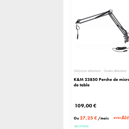
Sélection débutant - Studio débutant
K&M 23850 Perche de micr
de table
109,00 €
27,25 €
avec
Ou
/mois
EN STOCK