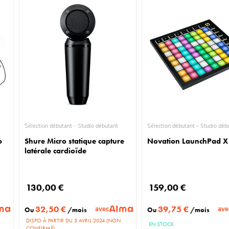
Sélection débutant - Studio débutant
Sélection débutant - Stud
o
Shure Micro statique capture
Novation LaunchPad X
latérale cardioïde
130,00 €
159,00 €
32,50 €
39,75 €
avec
ave
Ou
/mois
Ou
/mois
DISPO À PARTIR DU 5 AVRIL 2024 (NON
EN STOCK
CONFIRMÉ)