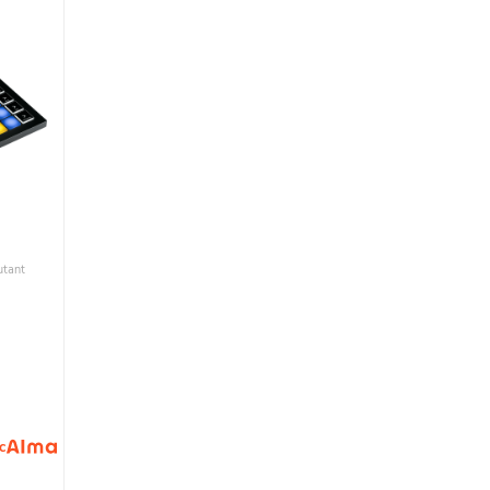
io débutant
c