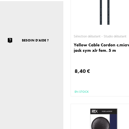
Sélection débutant - Studio débutant
BESOIN D'AIDE ?
Yellow Cable Cordon c.micr
jack sym xlr fem. 5 m
8,40 €
EN STOCK