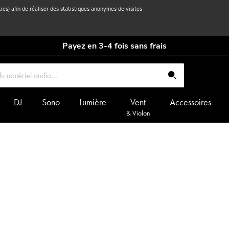
kies) afin de réaliser des statistiques anonymes de visites
Payez en 3-4 fois sans frais
DJ
Sono
Lumière
Vent
Accessoires
& Violon