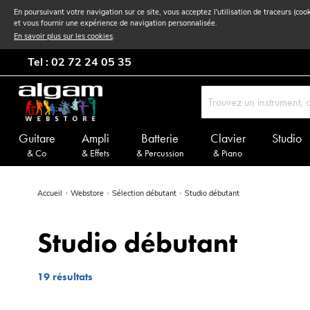
En poursuivant votre navigation sur ce site, vous acceptez l'utilisation de traceurs (coo
et vous fournir une expérience de navigation personnalisée.
En savoir plus sur les cookies
.
Tel : 02 72 24 05 35
Guitare
Ampli
Batterie
Clavier
Studio
& Co
& Effets
& Percussion
& Piano
Accueil
Webstore
Sélection débutant
Studio débutant
Studio débutant
19
résultats