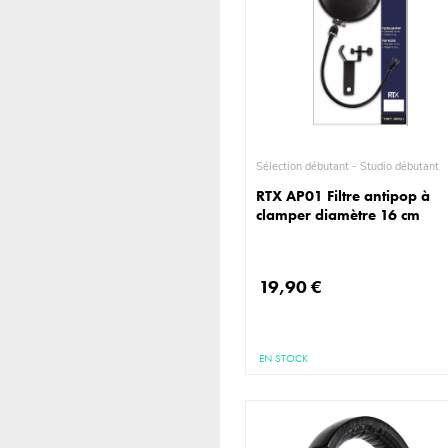
Sélection débutant - Studio débutant
RTX AP01 Filtre antipop à
clamper diamètre 16 cm
19,90 €
EN STOCK