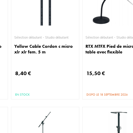
Sélection débutant - Studio débutant
Sélection débutant - Stud
o
Yellow Cable Cordon c micro
RTX MTFX Pied de micr
xlr xlr fem. 5 m
table avec flexible
8,40 €
15,50 €
EN STOCK
DISPO LE 18 SEPTEMBRE 2026