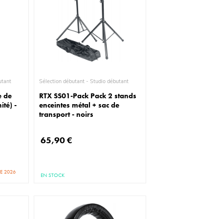
io débutant
Sélection débutant - Studio débutant
e de
RTX SS01-Pack Pack 2 stands
ité) -
enceintes métal + sac de
transport - noirs
65,90 €
E 2026
EN STOCK