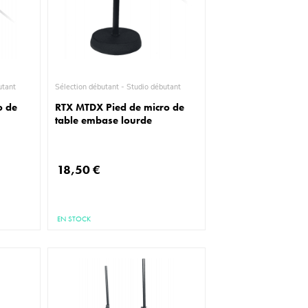
io débutant
Sélection débutant - Studio débutant
o de
RTX MTDX Pied de micro de
table embase lourde
18,50 €
EN STOCK