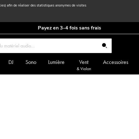
kies) afin de réaliser des statistiques anonymes de visites
Payez en 3-4 fois sans frais
DJ
Sono
Lumière
Vent
Accessoires
& Violon