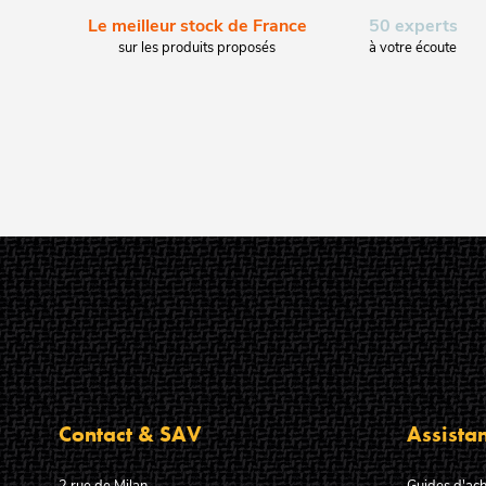
Le meilleur stock de France
50 experts
sur les produits proposés
à votre écoute
Contact & SAV
Assista
2 rue de Milan
Guides d'ach