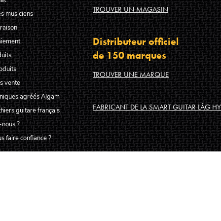
TROUVER UN MAGASIN
s musiciens
raison
Distributeur officiel
aiement
de 150 marques
uits
oduits
TROUVER UNE MARQUE
s vente
hniques agréés Algam
FABRICANT DE LA SMART GUITAR LÂG HY
hiers guitare français
-nous ?
s faire confiance ?