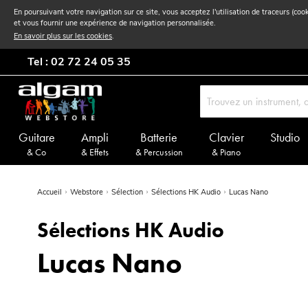
En poursuivant votre navigation sur ce site, vous acceptez l'utilisation de traceurs (coo
et vous fournir une expérience de navigation personnalisée.
En savoir plus sur les cookies
.
Tel : 02 72 24 05 35
Guitare
Ampli
Batterie
Clavier
Studio
& Co
& Effets
& Percussion
& Piano
Accueil
Webstore
Sélection
Sélections HK Audio
Lucas Nano
Sélections HK Audio
Lucas Nano