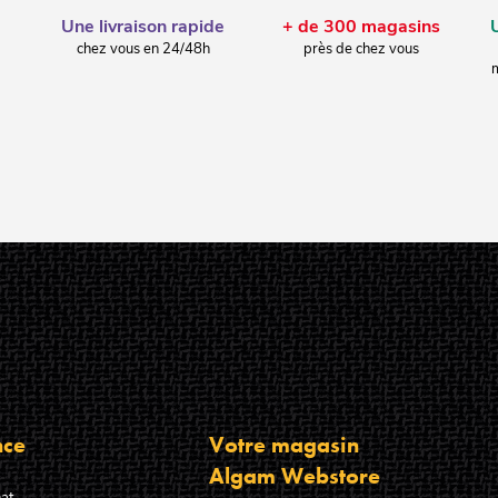
Une livraison rapide
+ de 300 magasins
chez vous en 24/48h
près de chez vous
m
nce
Votre magasin
Algam Webstore
at