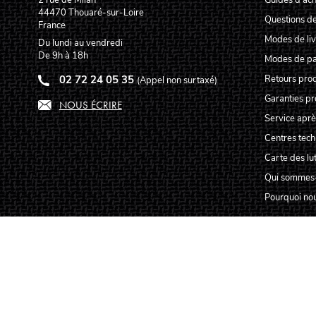
44470
Thouaré-sur-Loire
Questions de
France
Modes de liv
Du lundi au vendredi
De 9h à 18h
Modes de p
02 72 24 05 35
Retours prod
(Appel non surtaxé)
Garanties pr
NOUS ÉCRIRE
Service aprè
Centres tec
Carte des lut
Qui sommes
Pourquoi nou