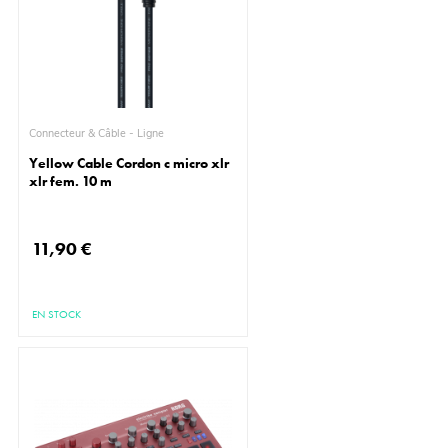
Connecteur & Câble - Ligne
Yellow Cable Cordon c micro xlr
xlr fem. 10 m
11,90 €
EN STOCK