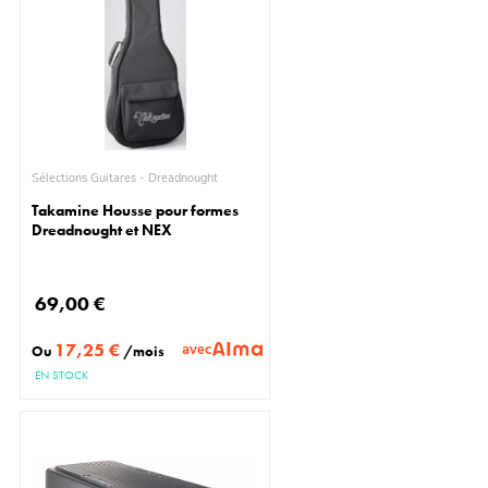
Sélections Guitares - Dreadnought
Takamine Housse pour formes
Dreadnought et NEX
69,00 €
17,25 €
avec
Ou
/mois
EN STOCK