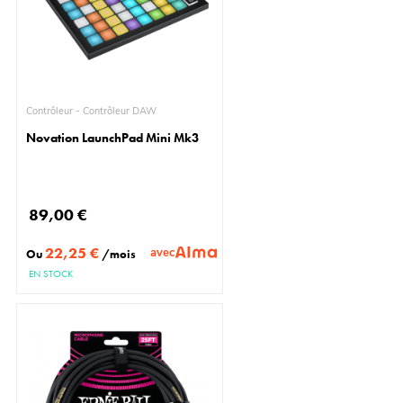
Contrôleur - Contrôleur DAW
Novation LaunchPad Mini Mk3
89,00 €
22,25 €
avec
Ou
/mois
EN STOCK