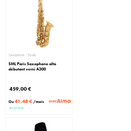
Saxophone - Etude
SML Paris Saxophone alto
débutant verni A300
459,00 €
41,48 €
avec
Ou
/mois
EN STOCK