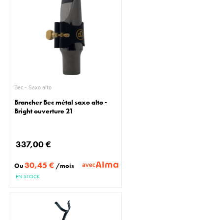
Bec - Saxo alto
Brancher Bec métal saxo alto -
Bright ouverture 21
337,00 €
30,45 €
avec
Ou
/mois
EN STOCK