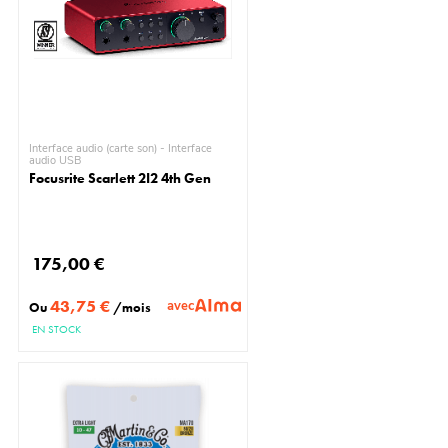
Interface audio (carte son) - Interface
audio USB
Focusrite Scarlett 2I2 4th Gen
175,00 €
43,75 €
avec
Ou
/mois
EN STOCK