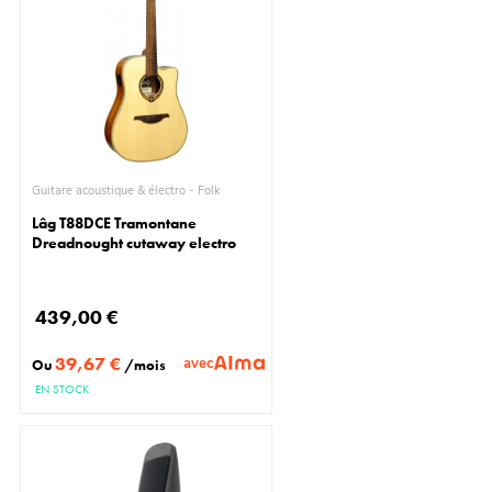
Guitare acoustique & électro - Folk
Lâg T88DCE Tramontane
Dreadnought cutaway electro
439,00 €
39,67 €
avec
Ou
/mois
EN STOCK