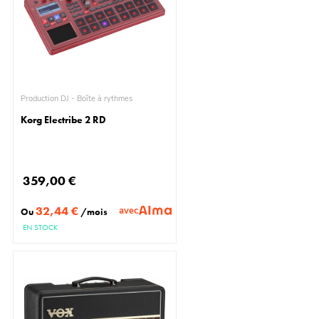
Production DJ - Boîte à rythmes
Korg Electribe 2 RD
359,00 €
32,44 €
avec
Ou
/mois
EN STOCK