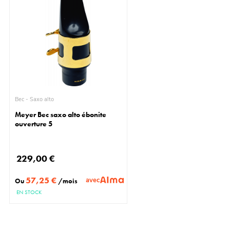
Bec - Saxo alto
Meyer Bec saxo alto ébonite
ouverture 5
229,00 €
57,25 €
avec
Ou
/mois
EN STOCK