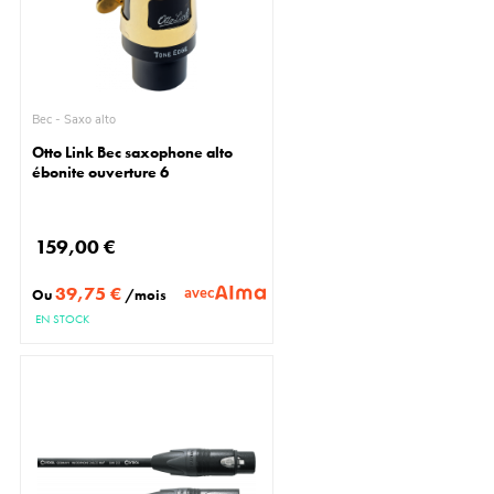
Bec - Saxo alto
Otto Link Bec saxophone alto
ébonite ouverture 6
159,00 €
39,75 €
avec
Ou
/mois
EN STOCK