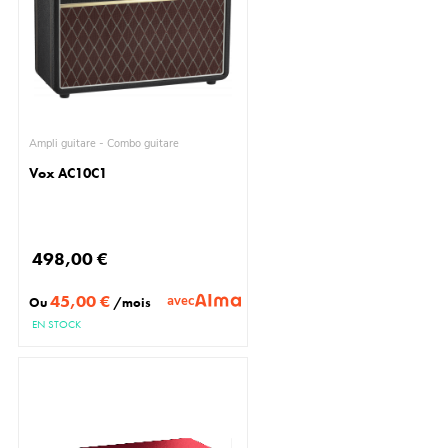
Ampli guitare - Combo guitare
Vox AC10C1
498,00 €
45,00 €
avec
Ou
/mois
EN STOCK