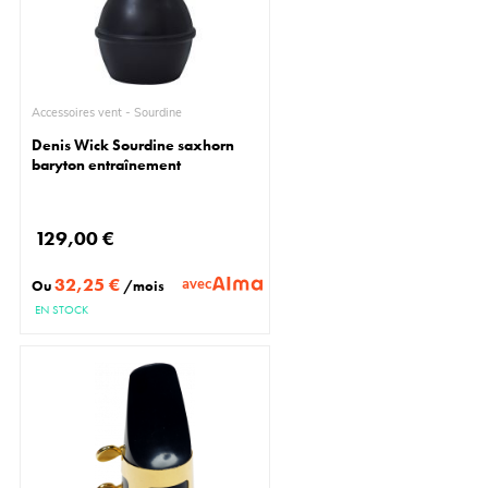
Accessoires vent - Sourdine
Denis Wick Sourdine saxhorn
baryton entraînement
129,00 €
32,25 €
avec
Ou
/mois
EN STOCK