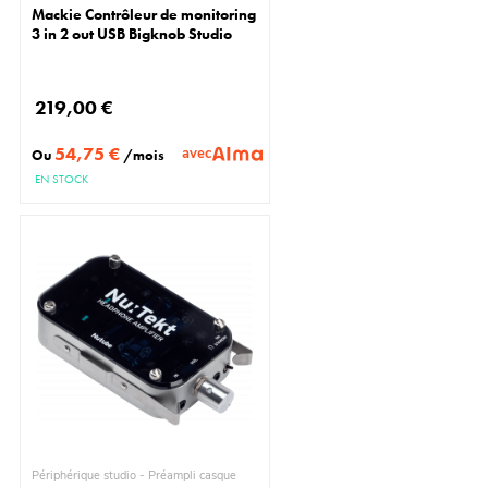
Mackie Contrôleur de monitoring
3 in 2 out USB Bigknob Studio
219,00 €
54,75 €
avec
Ou
/mois
EN STOCK
Périphérique studio - Préampli casque