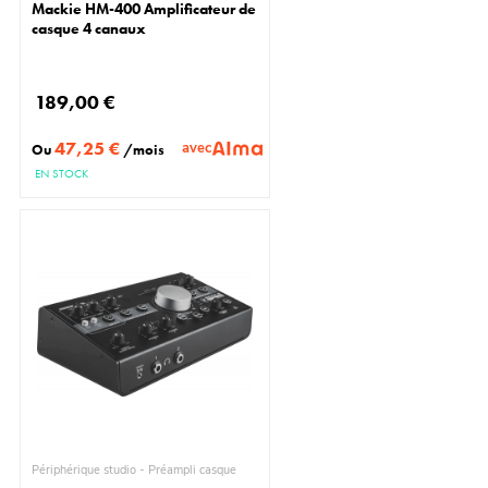
Mackie HM-400 Amplificateur de
casque 4 canaux
189,00 €
47,25 €
avec
Ou
/mois
EN STOCK
Périphérique studio - Préampli casque