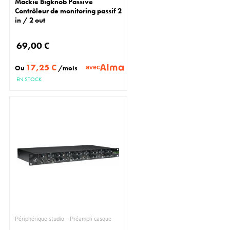
Mackie Bigknob Passive
Contrôleur de monitoring passif 2
in / 2 out
69,00 €
17,25 €
avec
Ou
/mois
EN STOCK
Périphérique studio - Préampli casque