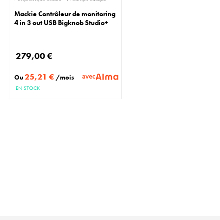
Mackie Contrôleur de monitoring
4 in 3 out USB Bigknob Studio+
279,00 €
25,21 €
avec
Ou
/mois
EN STOCK