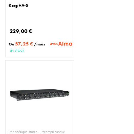
Korg HA-S
229,00 €
57,25 €
avec
Ou
/mois
EN STOCK
Périphérique studio - Préampli casque