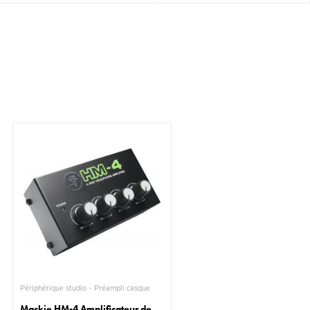
Périphérique studio - Préampli casque
Mackie HM-4 Amplificateur de