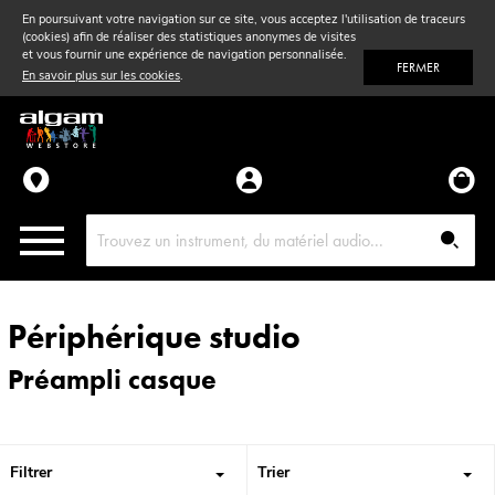
En poursuivant votre navigation sur ce site, vous acceptez l'utilisation de traceurs
(cookies) afin de réaliser des statistiques anonymes de visites
Vent
& Violon
et vous fournir une expérience de navigation personnalisée.
FERMER
En savoir plus sur les cookies
.
Accessoires
Pièces détachées
Périphérique studio
Préampli casque
Filtrer
Trier