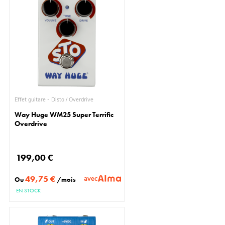
Effet guitare - Disto / Overdrive
Way Huge WM25 Super Terrific
Overdrive
199,00 €
49,75 €
avec
Ou
/mois
EN STOCK