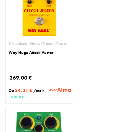
Effet guitare - Chorus / Flanger / Phaser
Way Huge Attack Vector
269,00 €
24,31 €
avec
Ou
/mois
EN STOCK