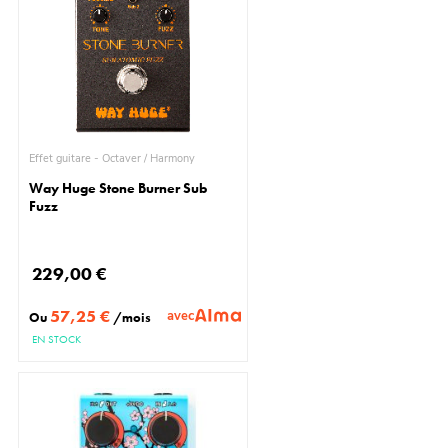
Effet guitare - Octaver / Harmony
Way Huge Stone Burner Sub
Fuzz
229,00 €
57,25 €
avec
Ou
/mois
EN STOCK