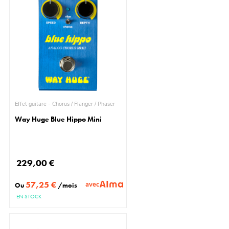
Effet guitare - Chorus / Flanger / Phaser
Way Huge Blue Hippo Mini
229,00 €
57,25 €
avec
Ou
/mois
EN STOCK