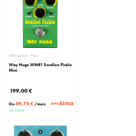
Effet guitare - Fuzz
Way Huge WM41 Swollen Pickle
Mini
199,00 €
49,75 €
avec
Ou
/mois
EN STOCK