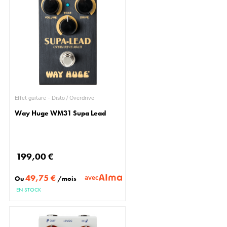
Effet guitare - Disto / Overdrive
Way Huge WM31 Supa Lead
199,00 €
49,75 €
avec
Ou
/mois
EN STOCK