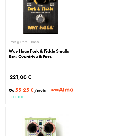
Effet guitare - Basse
Way Huge Pork & Pickle Smalls
Bass Overdrive & Fuzz
221,00 €
55,25 €
avec
Ou
/mois
EN STOCK