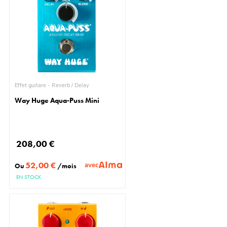
Effet guitare - Reverb / Delay
Way Huge Aqua-Puss Mini
208,00 €
52,00 €
avec
Ou
/mois
EN STOCK