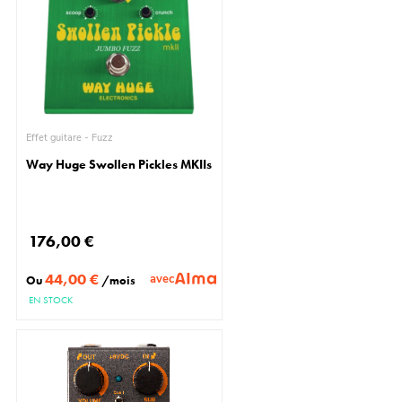
Effet guitare - Fuzz
Way Huge Swollen Pickles MKIIs
176,00 €
44,00 €
avec
Ou
/mois
EN STOCK