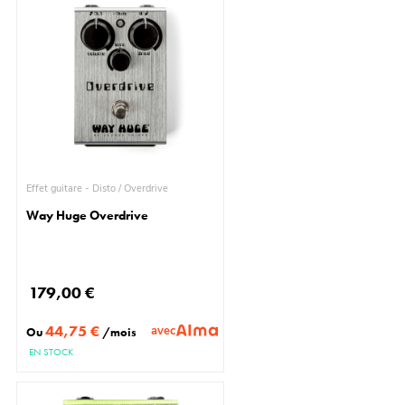
Effet guitare - Disto / Overdrive
Way Huge Overdrive
179,00 €
44,75 €
avec
Ou
/mois
EN STOCK