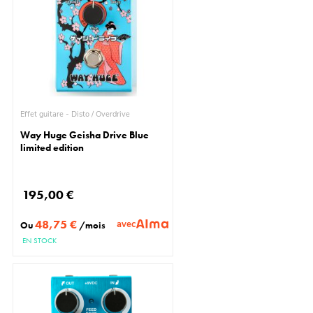
Effet guitare - Disto / Overdrive
Way Huge Geisha Drive Blue
limited edition
195,00 €
48,75 €
avec
Ou
/mois
EN STOCK