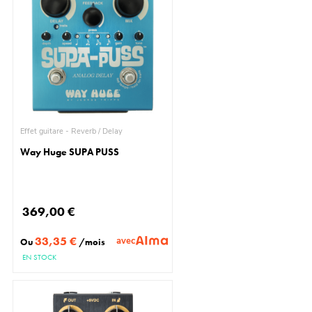
Effet guitare - Reverb / Delay
Way Huge SUPA PUSS
369,00 €
33,35 €
avec
Ou
/mois
EN STOCK