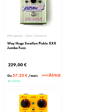
Effet guitare - Disto / Overdrive
Way Huge Swollen Pickle XXX
Jumbo Fuzz
229,00 €
57,25 €
avec
Ou
/mois
EN STOCK