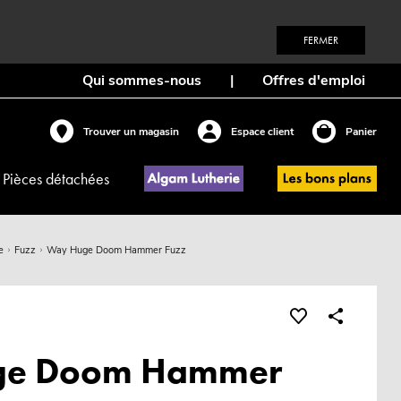
FERMER
Qui sommes-nous
|
Offres d'emploi
Trouver un magasin
Espace client
Panier
Pièces détachées
e
Fuzz
Way Huge Doom Hammer Fuzz
ge Doom Hammer