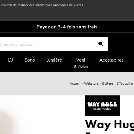
kies) afin de réaliser des statistiques anonymes de visites
Payez en 3-4 fois sans frais
DJ
Sono
Lumière
Vent
Accessoires
& Violon
Accueil
Webstore
Guitare
Effet guitar
Way Hu