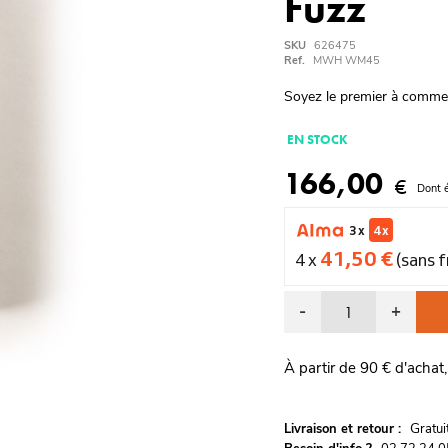
Fuzz
SKU
626475
Ref.
MWH WM45
Soyez le premier à comme
EN STOCK
166,00
€
Dont 
3 x
4 x
41,50 €
4 x
(sans f
-
+
À partir de 90 € d'achat,
G
Livraison et retour :
ratu