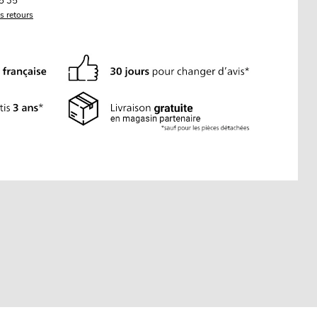
5 35
es retours