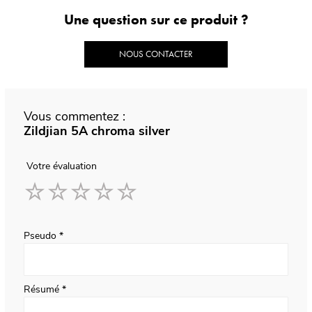
Une question sur ce produit ?
NOUS CONTACTER
Vous commentez :
Zildjian 5A chroma silver
Votre évaluation
1
2
3
4
5
star
stars
stars
stars
stars
Pseudo
Résumé