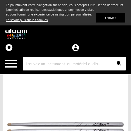
En poursuivant votre navigation sur ce site, vous acceptez l'utilisation de traceurs
(cookies) afin de réaliser des statistiques anonymes de visites
Vent
& Violon
et vous fournir une expérience de navigation personnalisée.
FERMER
En savoir plus sur les cookies
.
Accessoires
Pièces détachées