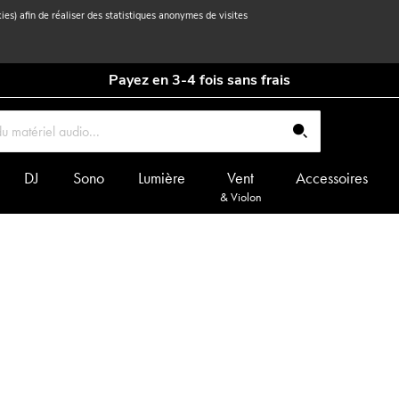
kies) afin de réaliser des statistiques anonymes de visites
Payez en 3-4 fois sans frais
DJ
Sono
Lumière
Vent
Accessoires
& Violon