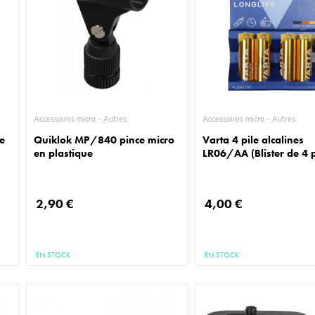
Accessoires micro - Autres
Accessoires micro - Autres
e
Quiklok MP/840 pince micro
Varta 4 pile alcalines
en plastique
LR06/AA (Blister de 4 p
2,90 €
4,00 €
EN STOCK
EN STOCK