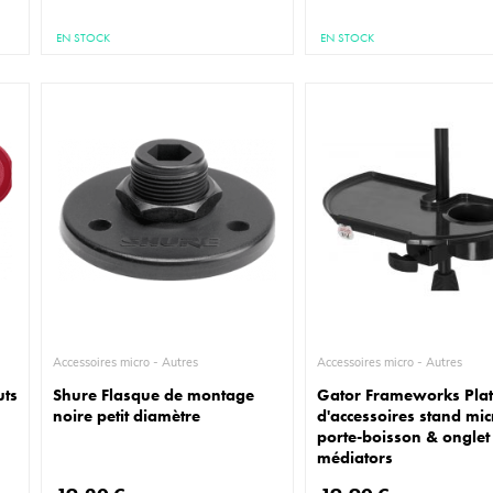
EN STOCK
EN STOCK
Accessoires micro - Autres
Accessoires micro - Autres
uts
Shure Flasque de montage
Gator Frameworks Pla
noire petit diamètre
d'accessoires stand mic
porte-boisson & onglet
médiators