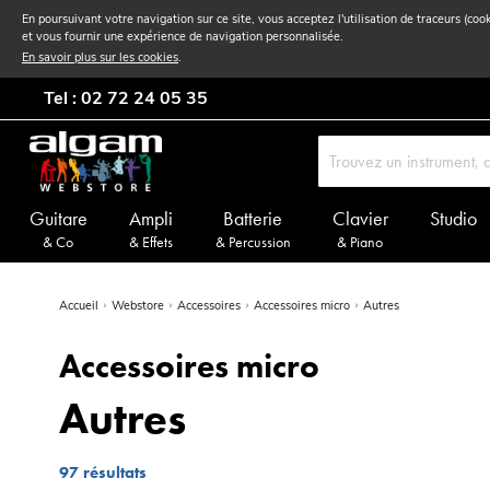
En poursuivant votre navigation sur ce site, vous acceptez l'utilisation de traceurs (coo
et vous fournir une expérience de navigation personnalisée.
En savoir plus sur les cookies
.
Tel : 02 72 24 05 35
Guitare
Ampli
Batterie
Clavier
Studio
& Co
& Effets
& Percussion
& Piano
Accueil
Webstore
Accessoires
Accessoires micro
Autres
Accessoires micro
Autres
97
résultats