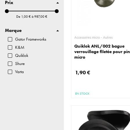
Prix
Pied de micro
Autres
De
1,00 €
à
987,00 €
Marque
Accessoires micro - Autres
Gator Frameworks
Quiklok ANL/002 bague
K&M
verrouillage filetée pour pi
Quiklok
micro
Shure
Varta
1,90 €
EN STOCK