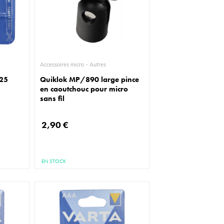
Accessoires micro - Autres
025
Quiklok MP/890 large pince
en caoutchouc pour micro
sans fil
2,90 €
EN STOCK