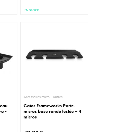
EN STOCK
Accessoires micro - Autres
teau
Gator Frameworks Porte-
ro -
micros base ronde lestée – 4
micros