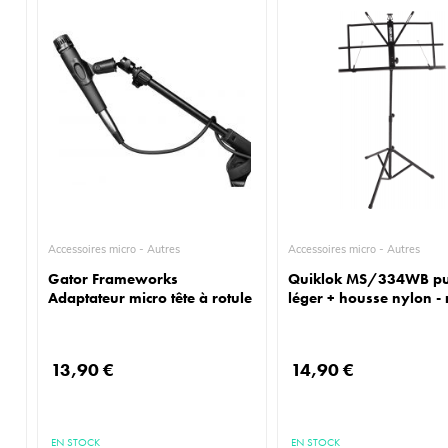
Accessoires micro - Autres
Accessoires micro - Autres
Gator Frameworks
Quiklok MS/334WB pu
Adaptateur micro tête à rotule
léger + housse nylon - 
13,90 €
14,90 €
EN STOCK
EN STOCK