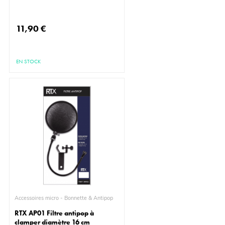
11,90 €
EN STOCK
Accessoires micro - Bonnette & Antipop
RTX AP01 Filtre antipop à
clamper diamètre 16 cm