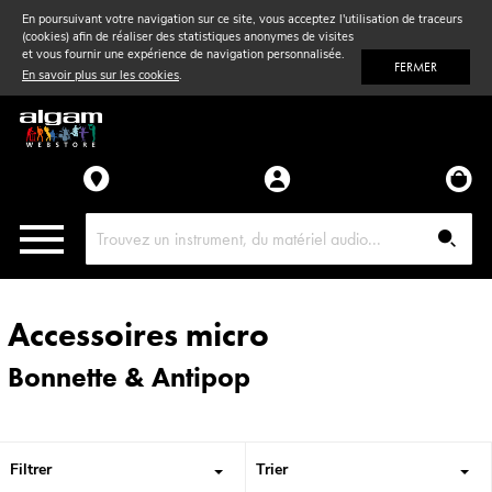
En poursuivant votre navigation sur ce site, vous acceptez l'utilisation de traceurs
(cookies) afin de réaliser des statistiques anonymes de visites
Vent
& Violon
et vous fournir une expérience de navigation personnalisée.
FERMER
En savoir plus sur les cookies
.
Accessoires
Pièces détachées
Accessoires micro
Bonnette & Antipop
Filtrer
Trier