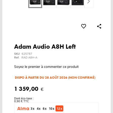
Adam Audio A8H Left
SKU
625787
Ref.
RAD A8H-A
Soyez le premier à commenter ce produit
DISPO À PARTIR DU 28 AOÛT 2026 (NON CONFIRMÉ)
1 359,00
€
Dont éco-taxe :
0,90 € TTC
3 x
4 x
6 x
10 x
12 x