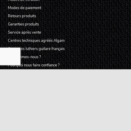
Modes de paiement
Retours produits
Garanties produits
Service après vente
Centres techniques agréés Algam
Carte des luthiers guitare français
Qui sommes-nous ?
Pourquoi nous faire confiance ?