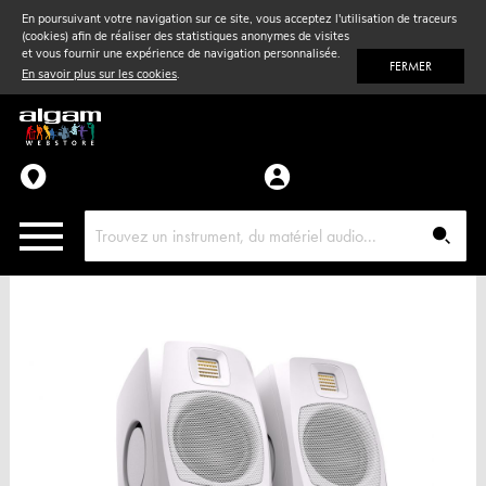
En poursuivant votre navigation sur ce site, vous acceptez l'utilisation de traceurs
(cookies) afin de réaliser des statistiques anonymes de visites
Vent
& Violon
et vous fournir une expérience de navigation personnalisée.
FERMER
En savoir plus sur les cookies
.
Accessoires
Pièces détachées