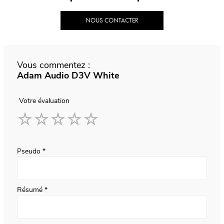
NOUS CONTACTER
Vous commentez :
Adam Audio D3V White
Votre évaluation
1
2
3
4
5
star
stars
stars
stars
stars
Pseudo
Résumé