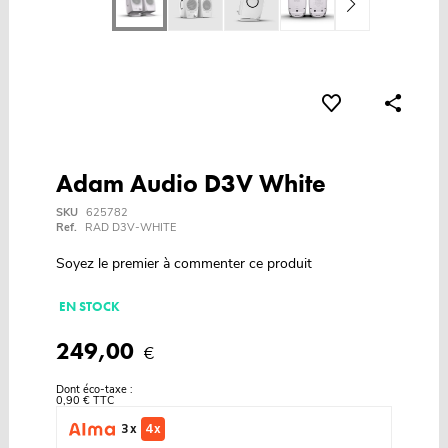
Adam Audio D3V White
SKU
625782
Ref.
RAD D3V-WHITE
Soyez le premier à commenter ce produit
EN STOCK
249,00
€
Dont éco-taxe :
0,90 € TTC
3 x
4 x