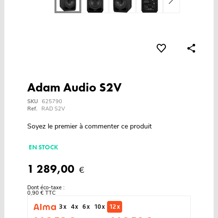
Adam Audio S2V
SKU
625790
Ref.
RAD S2V
Soyez le premier à commenter ce produit
EN STOCK
1 289,00
€
Dont éco-taxe :
0,90 € TTC
3 x
4 x
6 x
10 x
12 x