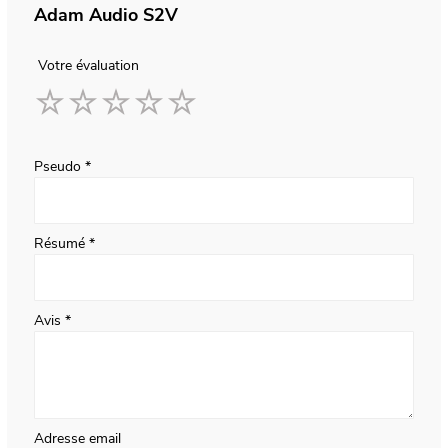
Adam Audio S2V
Votre évaluation
1
2
3
4
5
star
stars
stars
stars
stars
Pseudo
Résumé
Avis
Adresse email