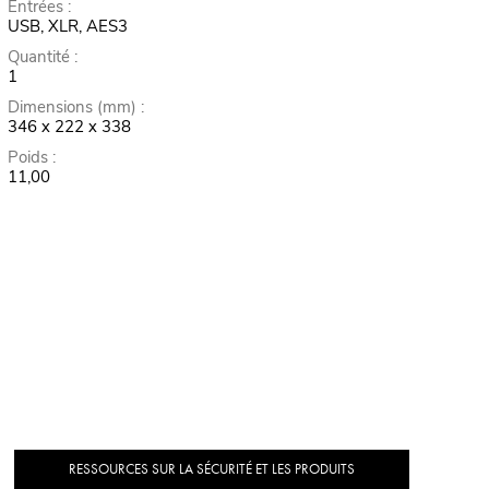
Entrées :
USB, XLR, AES3
Quantité :
1
Dimensions (mm) :
346 x 222 x 338
Poids :
11,00
RESSOURCES SUR LA SÉCURITÉ ET LES PRODUITS