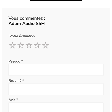
Vous commentez :
Adam Audio S5H
Votre évaluation
1
2
3
4
5
star
stars
stars
stars
stars
Pseudo
Résumé
Avis