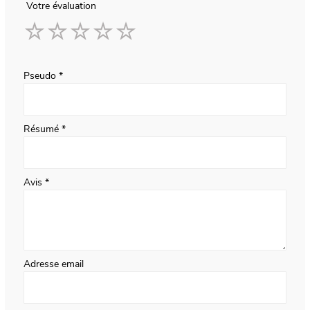
Votre évaluation
1
2
3
4
5
star
stars
stars
stars
stars
Pseudo
Résumé
Avis
Adresse email