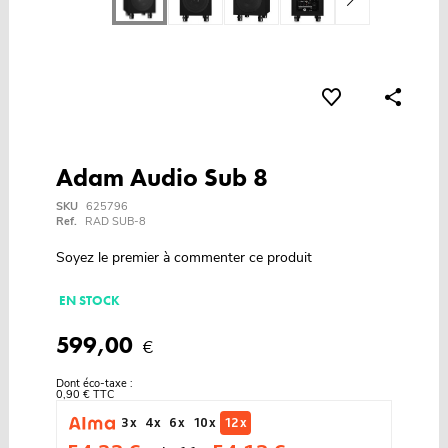
Adam Audio Sub 8
SKU
625796
Ref.
RAD SUB-8
Soyez le premier à commenter ce produit
EN STOCK
599,00
€
Dont éco-taxe :
0,90 € TTC
3 x
4 x
6 x
10 x
12 x