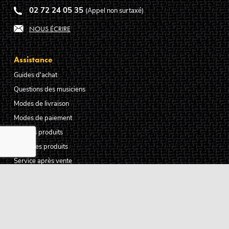
02 72 24 05 35
(Appel non surtaxé)
NOUS ÉCRIRE
Assistance
Guides d'achat
Questions des musiciens
Modes de livraison
Modes de paiement
Retours produits
Garanties produits
Service après vente
Centres techniques agréés Algam
Carte des luthiers guitare français
Qui sommes-nous ?
Pourquoi nous faire confiance ?