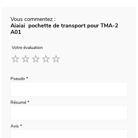
Vous commentez :
Aiaiai pochette de transport pour TMA-2
A01
Votre évaluation
1
2
3
4
5
star
stars
stars
stars
stars
Pseudo
Résumé
Avis