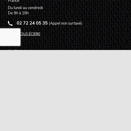
France
Du lundi au vendredi
De 9h à 18h
02 72 24 05 35
(Appel non surtaxé)
NOUS ÉCRIRE
Assistance
Guides d'achat
Questions des musiciens
Modes de livraison
Modes de paiement
Retours produits
Garanties produits
Service après vente
Centres techniques agréés Algam
Carte des luthiers guitare français