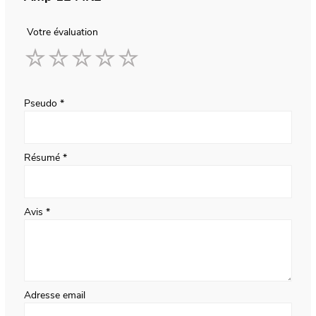
Votre évaluation
1
2
3
4
5
star
stars
stars
stars
stars
Pseudo
Résumé
Avis
Adresse email