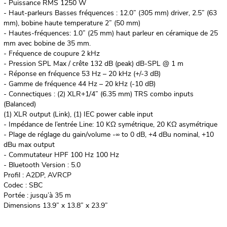
- Puissance RMS 1250 W
- Haut-parleurs Basses fréquences : 12.0” (305 mm) driver, 2.5” (63
mm), bobine haute temperature 2” (50 mm)
- Hautes-fréquences: 1.0” (25 mm) haut parleur en céramique de 25
mm avec bobine de 35 mm.
- Fréquence de coupure 2 kHz
- Pression SPL Max / crête 132 dB (peak) dB-SPL @ 1 m
- Réponse en fréquence 53 Hz – 20 kHz (+/-3 dB)
- Gamme de fréquence 44 Hz – 20 kHz (-10 dB)
- Connectiques : (2) XLR+1/4” (6.35 mm) TRS combo inputs
(Balanced)
(1) XLR output (Link), (1) IEC power cable input
- Impédance de l’entrée Line: 10 KΩ symétrique, 20 KΩ asymétrique
- Plage de réglage du gain/volume -∞ to 0 dB, +4 dBu nominal, +10
dBu max output
- Commutateur HPF 100 Hz 100 Hz
- Bluetooth Version : 5.0
Profil : A2DP, AVRCP
Codec : SBC
Portée : jusqu’à 35 m
Dimensions 13.9” x 13.8” x 23.9”