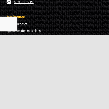
NOUS ÉCRIRE
Assistance
Guides d'achat
Questions des musiciens
Modes de livraison
Modes de paiement
Retours produits
Garanties produits
Service après vente
Centres techniques agréés Algam
Carte des luthiers guitare français
Qui sommes-nous ?
Pourquoi nous faire confiance ?