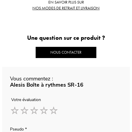
EN SAVOIR PLUS SUR
NOS MODES DE RETRAIT ET LIVRAISON
Une question sur ce produit ?
NOUS CONTACTER
Vous commentez :
Alesis Boîte à rythmes SR-16
Votre évaluation
1
2
3
4
5
star
stars
stars
stars
stars
Pseudo