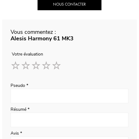
NOUS CONTACTER
Vous commentez :
Alesis Harmony 61 MK3
Votre évaluation
1
2
3
4
5
star
stars
stars
stars
stars
Pseudo
Résumé
Avis