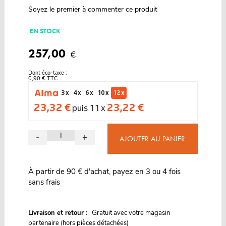
Soyez le premier à commenter ce produit
EN STOCK
257,00
€
Dont éco-taxe :
0,90 € TTC
3 x
4 x
6 x
10 x
12 x
23,32 €
23,22 €
puis 11 x
-
+
AJOUTER AU PANIER
À partir de 90 € d'achat, payez en 3 ou 4 fois
sans frais
G
Livraison et retour :
ratuit avec votre magasin
partenaire (hors pièces détachées)