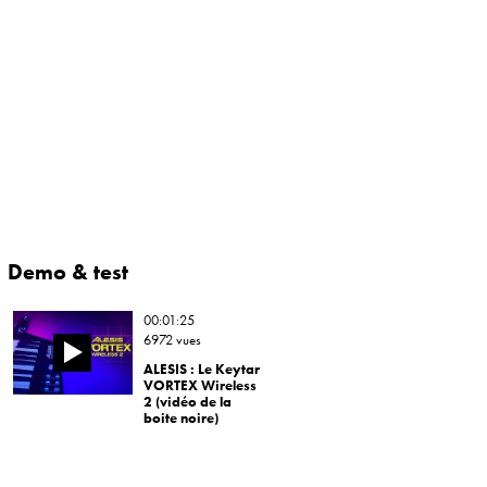
Demo & test
00:01:25
6972 vues
ALESIS : Le Keytar
VORTEX Wireless
2 (vidéo de la
boite noire)