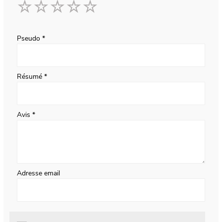
1
2
3
4
5
star
stars
stars
stars
stars
Pseudo
Résumé
Avis
Adresse email