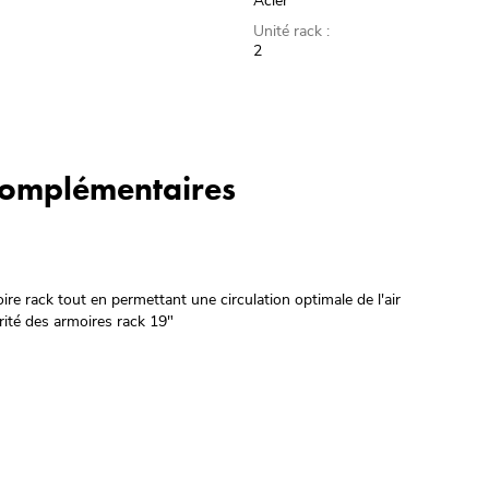
Acier
Unité rack :
2
 complémentaires
moire rack tout en permettant une circulation optimale de l'air
rité des armoires rack 19"