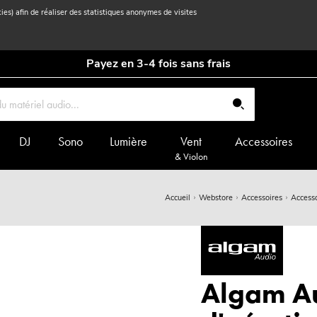
kies) afin de réaliser des statistiques anonymes de visites
Payez en 3-4 fois sans frais
DJ
Sono
Lumière
Vent
Accessoires
& Violon
Accueil
Webstore
Accessoires
Access
Algam Au