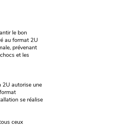
ntir le bon
oré au format 2U
imale, prévenant
 chocs et les
on 2U autorise une
 format
llation se réalise
 tous ceux