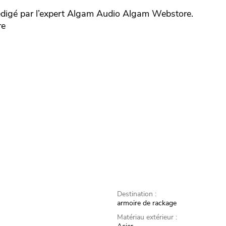
digé par l’expert
Algam Audio
Algam Webstore.
re
Destination :
armoire de rackage
Matériau extérieur :