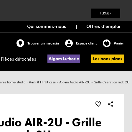
FERMER
Qui sommes-nous
|
Offres d'emploi
Trouver un magasin
Espace client
Panier
Pièces détachées
oires home-studio
Rack & Flight case
Algam Audio AIR-2U - Grille d'aération rack 2U
dio AIR-2U - Grille