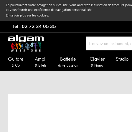
En poursuivant votre navigation sur ce site, vous acceptez l'utilisation de traceurs (coo
et vous fournir une expérience de navigation personnalisée.
En savoir plus sur les cookies
.
Tel : 02 72 24 05 35
Guitare
Ampli
Batterie
Clavier
Studio
& Co
& Effets
& Percussion
& Piano