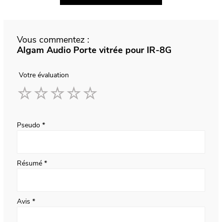
Vous commentez :
Algam Audio Porte vitrée pour IR-8G
Votre évaluation
1
2
3
4
5
star
stars
stars
stars
stars
Pseudo
Résumé
Avis