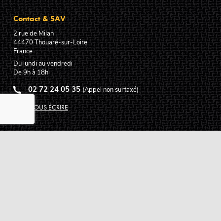
Contact & SAV
2 rue de Milan
44470
Thouaré-sur-Loire
France
Du lundi au vendredi
De 9h à 18h
02 72 24 05 35
(Appel non surtaxé)
NOUS ÉCRIRE
Assistance
Guides d'achat
Questions des musiciens
Modes de livraison
Modes de paiement
Retours produits
Garanties produits