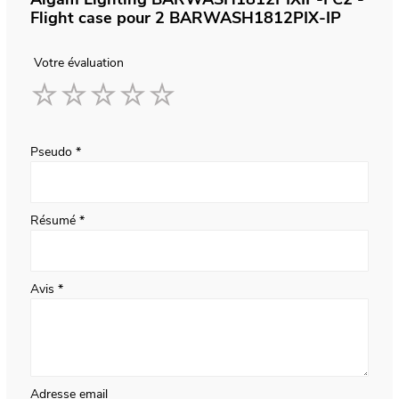
Flight case pour 2 BARWASH1812PIX-IP
Votre évaluation
1
2
3
4
5
star
stars
stars
stars
stars
Pseudo
Résumé
Avis
Adresse email