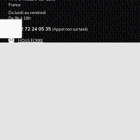
France
Du lundi au vendredi
De 9h à 18h
02 72 24 05 35
(Appel non surtaxé)
NOUS ÉCRIRE
Assistance
Guides d'achat
Questions des musiciens
Modes de livraison
Modes de paiement
Retours produits
Garanties produits
Service après vente
Centres techniques agréés Algam
Carte des luthiers guitare français