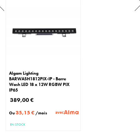
Algam Lighting
BARWASH1812PIX-IP - Barre
Wash LED 18 x 12W RGBW PIX
IP65
389,00 €
35,15 €
avec
Ou
/mois
EN STOCK