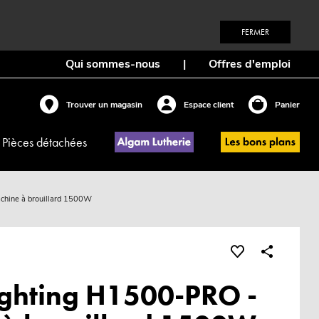
FERMER
Qui sommes-nous
|
Offres d'emploi
Trouver un magasin
Espace client
Panier
Pièces détachées
chine à brouillard 1500W
ghting H1500-PRO -