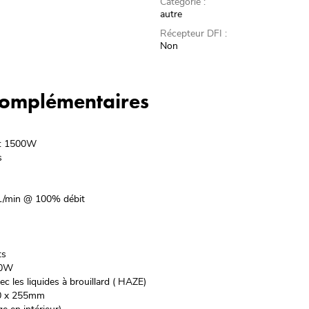
Catégorie :
autre
Récepteur DFI :
Non
 complémentaires
 : 1500W
s
L/min @ 100% débit
ts
00W
vec les liquides à brouillard ( HAZE)
80 x 255mm