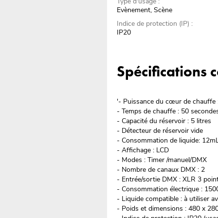
Type d'usage :
Evènement, Scène
Indice de protection (IP) :
IP20
Spécifications
'- Puissance du cœur de chauffe
- Temps de chauffe : 50 seconde
- Capacité du réservoir : 5 litres
- Détecteur de réservoir vide
- Consommation de liquide: 12m
- Affichage : LCD
- Modes : Timer /manuel/DMX
- Nombre de canaux DMX : 2
- Entrée/sortie DMX : XLR 3 poin
- Consommation électrique : 15
- Liquide compatible : à utiliser a
- Poids et dimensions : 480 x 2