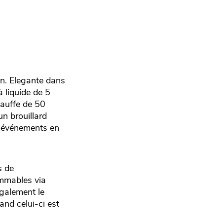
on. Elegante dans
à liquide de 5
hauffe de 50
un brouillard
s événements en
s de
ammables via
galement le
and celui-ci est