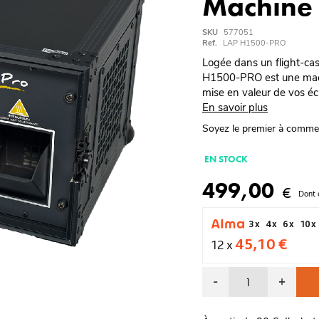
Machine 
SKU
577051
Ref.
LAP H1500-PRO
Logée dans un flight-case
H1500-PRO est une machi
mise en valeur de vos éc
En savoir plus
Soyez le premier à comme
EN STOCK
499,00
€
Dont 
3 x
4 x
6 x
10 x
45,10 €
12 x
-
+