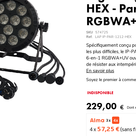
HEX - Pa
RGBWA+
SKU
574725
Ref.
LAP IP-PAR-1212-HEX
Spécifiquement conçu pou
les plus difficiles, le 
6-en-1 RGBWA+UV ouvran
de résister aux intempéri
En savoir plus
Soyez le premier à comme
INDISPONIBLE
229,00
€
Dont 
3 x
4 x
57,25 €
4 x
(sans f