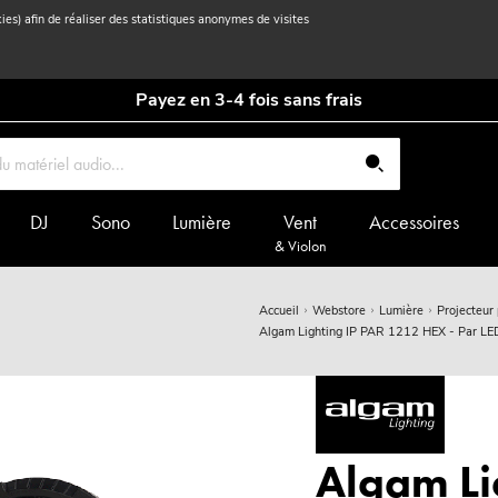
kies) afin de réaliser des statistiques anonymes de visites
Payez en 3-4 fois sans frais
DJ
Sono
Lumière
Vent
Accessoires
& Violon
Accueil
Webstore
Lumière
Projecteur
Algam Lighting IP PAR 1212 HEX - Par
Algam Li