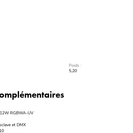
Poids :
5,20
 complémentaires
LED 12W RGBWA-UV
Esclave et DMX
10