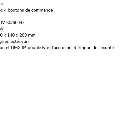
ts
avec 4 boutons de commande
240V 50/60 Hz
0W
270 x 140 x 280 mm
ge en extérieur)
ion et DMX IP, double lyre d’accroche et élingue de sécurité