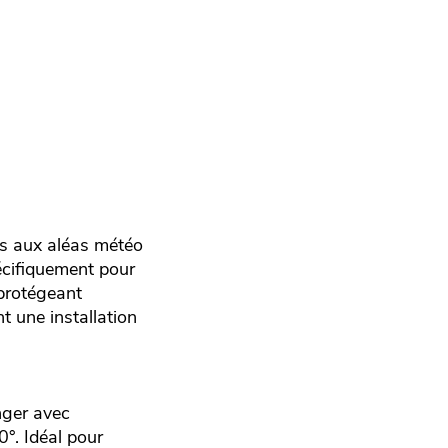
tes aux aléas météo
écifiquement pour
 protégeant
nt une installation
nger avec
°. Idéal pour