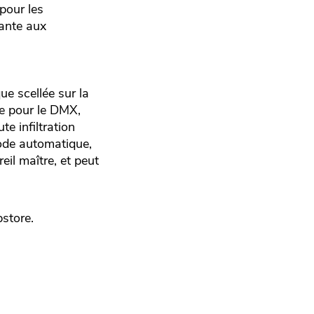
 pour les
tante aux
e scellée sur la
ue pour le DMX,
e infiltration
mode automatique,
il maître, et peut
tore.