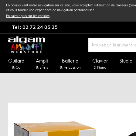
En poursuivant votre navigation sur ce site, vous acceptez l'utilisation de traceurs (coo
et vous fournir une expérience de navigation personnalisée.
En savoir plus sur les cookies
.
Tel : 02 72 24 05 35
Guitare
Ampli
Batterie
Clavier
Studio
& Co
& Effets
& Percussion
& Piano