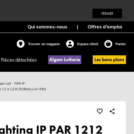
FERMER
Qui sommes-nous
|
Offres d'emploi
Trouver un magasin
Espace client
Panier
Pièces détachées
 par Led
PAR IP
 LED 12 X 12W RGBWA+UV IP65
ghting IP PAR 1212